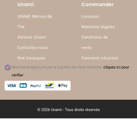
Unami
Commander
UNAMI Maison de
Livraison
Thé
Mentions légales
Ateliers Unami
Conditions de
Contactez-nous
vente
Nos boutiques
Paiement sécurisé
Marchand approuvé par la Société des Avis Garantis,
cliquez ici pour
vérifier
.
© 2026 Unami - Tous droits réservés