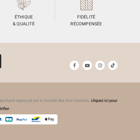
ÉTHIQUE
FIDÉLITÉ
& QUALITÉ
RÉCOMPENSÉE
archand approuvé par la Société des Avis Garantis,
cliquez ici pour
érifier
.