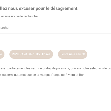
llez nous excuser pour le désagrément.
uez une nouvelle recherche
hé
RIVIERA et BAR : Bouilloires
Fontaine à eau O!
erez parfaitement les yeux de crabe, de poissons, grâce à notre sélection de boui
, ou semi automatique de la marque française Riviera et Bar.