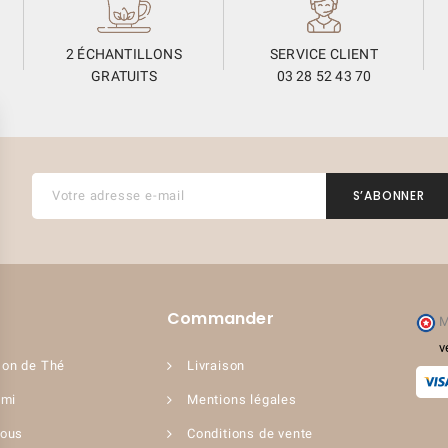
2 ÉCHANTILLONS
SERVICE CLIENT
GRATUITS
03 28 52 43 70
Commander
M
v
on de Thé
Livraison
ami
Mentions légales
nous
Conditions de vente