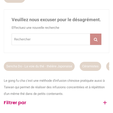
Veuillez nous excuser pour le désagrément.
Effectuez une nouvelle recherche
Sencha Do - La voie du thé - théière Japonaise
Céramistes
Cé
Le gong fu cha c'est une méthode d'infusion chinoise pratiquée aussi à
Taiwan qui permet de réaliser des infusions concentrées et à répétition
d'un même thé dans de petits contenants.
Filtrer par