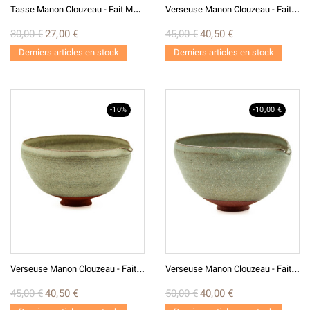
T
Asse Manon Clouzeau - Fait Main T24-8
V
Erseuse Manon Clouzeau - Fait Main V1
30,00 €
27,00 €
45,00 €
40,50 €
Derniers articles en stock
Derniers articles en stock
-10%
-10,00 €
V
Erseuse Manon Clouzeau - Fait Main V8
V
Erseuse Manon Clouzeau - Fait Main V19
45,00 €
40,50 €
50,00 €
40,00 €