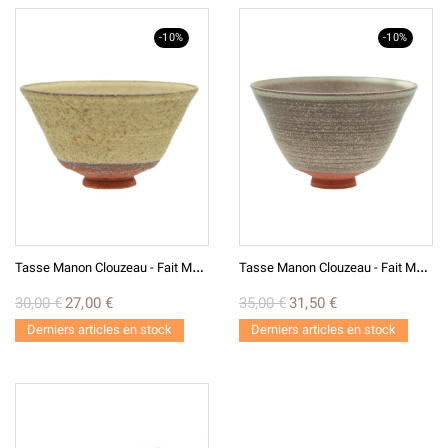
-10%
-10%
T
Asse Manon Clouzeau - Fait Main T24-4
T
Asse Manon Clouzeau - Fait Main T24-5
30,00 €
27,00 €
35,00 €
31,50 €
Derniers articles en stock
Derniers articles en stock