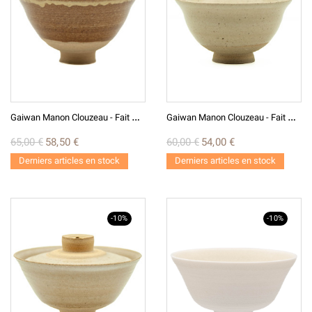
G
Aiwan Manon Clouzeau - Fait Main G26-3
G
Aiwan Manon Clouzeau - Fait Main G24-24
65,00 €
58,50 €
60,00 €
54,00 €
Derniers articles en stock
Derniers articles en stock
-10%
-10%