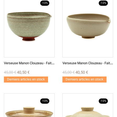
-10%
-10%
V
Erseuse Manon Clouzeau - Fait Main V12
V
Erseuse Manon Clouzeau - Fait Main V4
45,00 €
40,50 €
45,00 €
40,50 €
Derniers articles en stock
Derniers articles en stock
-10%
-10%