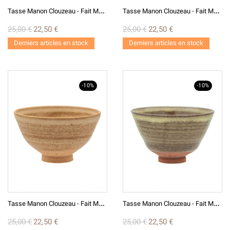
T
Asse Manon Clouzeau - Fait Main T24-11
T
Asse Manon Clouzeau - Fait Main T24-12
25,00 €
22,50 €
25,00 €
22,50 €
Derniers articles en stock
Derniers articles en stock
-10%
-10%
T
Asse Manon Clouzeau - Fait Main T24-13
T
Asse Manon Clouzeau - Fait Main T24-15
25,00 €
22,50 €
25,00 €
22,50 €