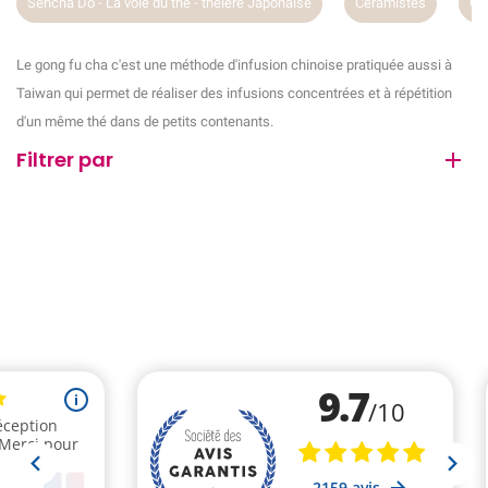
Sencha Do - La voie du thé - théière Japonaise
Céramistes
Cé
Le gong fu cha c'est une méthode d'infusion chinoise pratiquée aussi à
Taiwan qui permet de réaliser des infusions concentrées et à répétition
d'un même thé dans de petits contenants.
Filtrer par