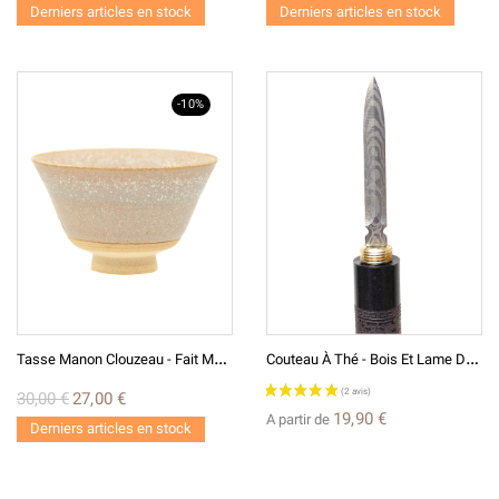
Derniers articles en stock
Derniers articles en stock
-10%
T
Asse Manon Clouzeau - Fait Main T24-10
C
Outeau À Thé - Bois Et Lame Damassée
30,00 €
27,00 €
19,90 €
A partir de
Derniers articles en stock