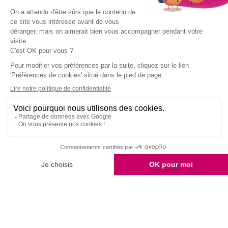
Unami
Commander
UNAMI Maison de
Livraison
Thé
Mentions légales
Ateliers Unami
Conditions de
9.7
/10
2159 avis
Contactez-nous
vente
Nos boutiques
Paiement sécurisé
Marchand approuvé par la Société des Avis Garantis,
cliquez ici pour
vérifier
.