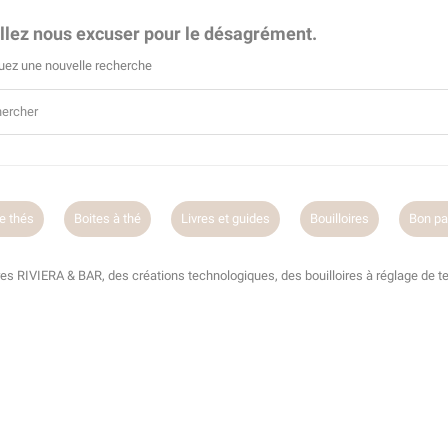
llez nous excuser pour le désagrément.
uez une nouvelle recherche
e thés
Boites à thé
Livres et guides
Bouilloires
Bon par
res RIVIERA & BAR, des créations technologiques, des bouilloires à réglage de t