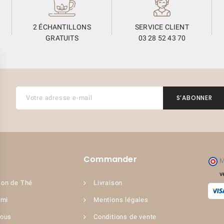
2 ÉCHANTILLONS
SERVICE CLIENT
GRATUITS
03 28 52 43 70
Commander
M
v
on de Thé
Livraison
ami
Mentions légales
nous
Conditions de vente