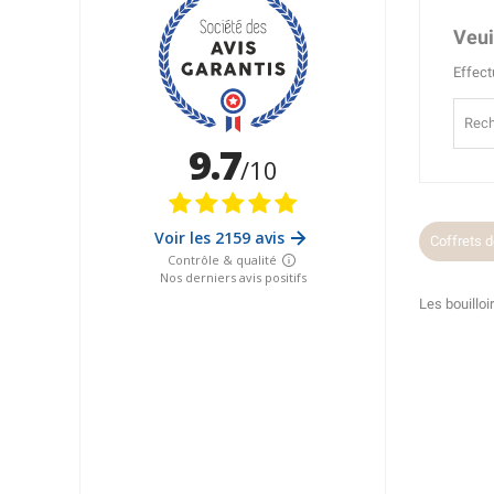
Veui
Effect
Coffrets d
Les bouilloi