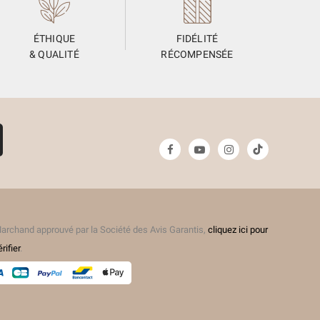
ÉTHIQUE
FIDÉLITÉ
& QUALITÉ
RÉCOMPENSÉE
archand approuvé par la Société des Avis Garantis,
cliquez ici pour
érifier
.