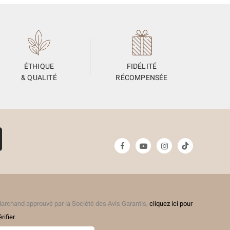
ÉTHIQUE
FIDÉLITÉ
& QUALITÉ
RÉCOMPENSÉE
archand approuvé par la Société des Avis Garantis,
cliquez ici pour
érifier
.