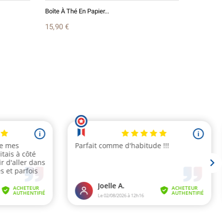
Boîte À Thé En Papier...
Earl Grey
15,90 €
A partir d