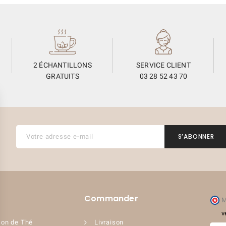
2 ÉCHANTILLONS
SERVICE CLIENT
GRATUITS
03 28 52 43 70
Commander
M
v
on de Thé
Livraison