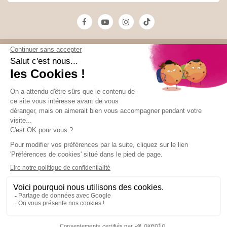
Unami
Commander
UNAMI Maison de
Livraison
Thé
Mentions légales
Ateliers Unami
Conditions de
Contactez-nous
vente
Nos boutiques
Paiement sécurisé
Marchand approuvé par la Société des Avis Garantis,
cliquez ici pour
vérifier
.