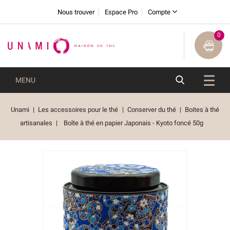
Nous trouver
Espace Pro
Compte
0
MENU
Unami
Les accessoires pour le thé
Conserver du thé
Boites à thé
artisanales
Boîte à thé en papier Japonais - Kyoto foncé 50g