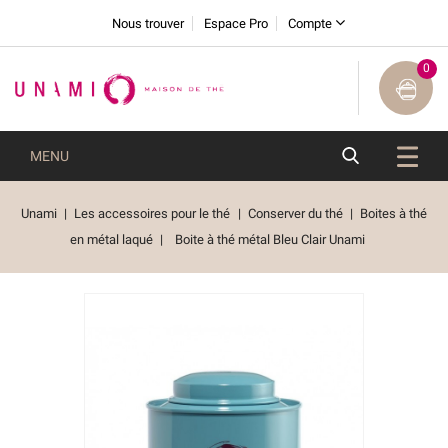
Nous trouver
Espace Pro
Compte
0
MENU
Unami
Les accessoires pour le thé
Conserver du thé
Boites à thé
en métal laqué
Boite à thé métal Bleu Clair Unami