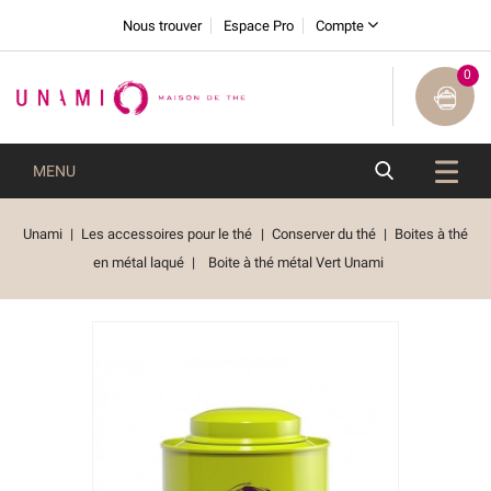
Nous trouver
Espace Pro
Compte
0
MENU
Unami
Les accessoires pour le thé
Conserver du thé
Boites à thé
en métal laqué
Boite à thé métal Vert Unami