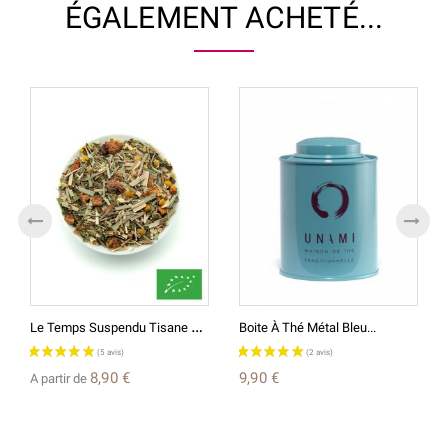
ÉGALEMENT ACHETÉ...
L
E Temps Suspendu Tisane BIO*
Boite À Thé Métal Bleu...
8,90 €
9,90 €
A partir de