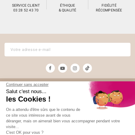
SERVICE CLIENT
ÉTHIQUE
FIDÉLITÉ
03 28 52 43 70
& QUALITÉ
RÉCOMPENSÉE
Unami
Commander
UNAMI Maison de
Livraison
Thé
Mentions légales
Ateliers Unami
Conditions de