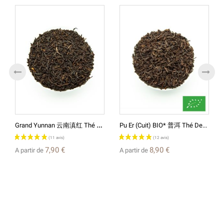
G
Rand Yunnan 云南滇红 Thé Rouge...
Pu Er (cuit) BIO* 普洱 Thé De...
7,90 €
8,90 €
A partir de
A partir de