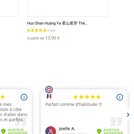
Huo Shan Huang Ya 霍山黄芽 Thé...
Rose Des 
13,90 €
A partir de
A partir d