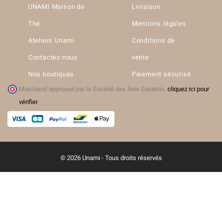
UNAMI Maison de
Livraison
Thé
Mentions légales
Ateliers Unami
Conditions de
Contactez-nous
vente
Nos boutiques
Paiement sécurisé
Marchand approuvé par la Société des Avis Garantis,
cliquez ici pour
vérifier
.
© 2026 Unami - Tous droits réservés