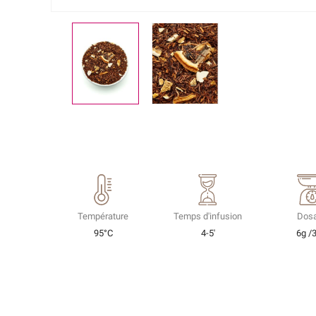
Température
Temps d'infusion
Dos
95°C
4-5'
6g /