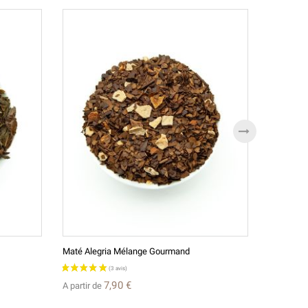
Maté Alegria Mélange Gourmand
Brunch Te
A partir d
7,90 €
A partir de