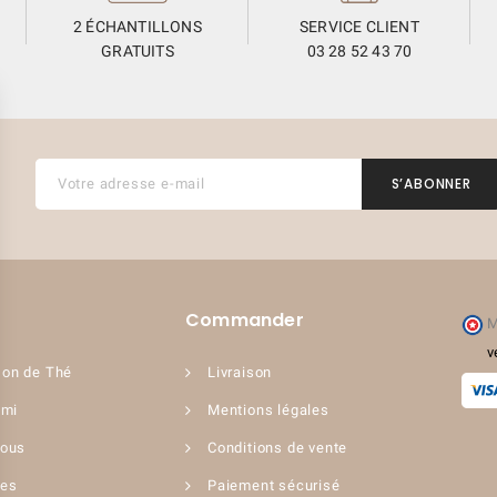
2 ÉCHANTILLONS
SERVICE CLIENT
GRATUITS
03 28 52 43 70
(1 avis)
Commander
M
v
on de Thé
Livraison
ami
Mentions légales
nous
Conditions de vente
ues
Paiement sécurisé