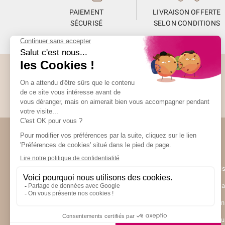
PAIEMENT
LIVRAISON OFFERTE
SÉCURISÉ
SELON CONDITIONS
Abonnez-vous à la Newsletter
Restez informés de toute l’actualité Unami
(10 avis)
Unami
UNAMI Mais
Ateliers Un
Contactez-
Nos boutiq