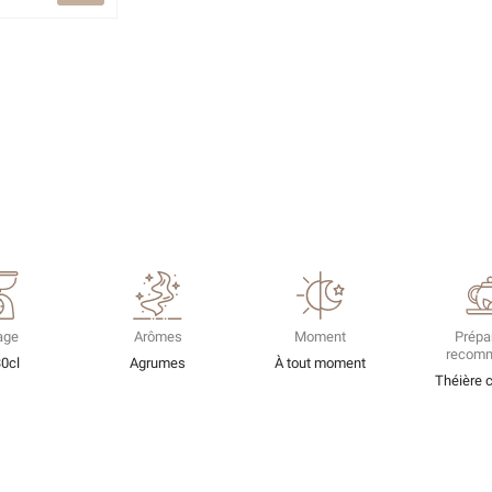
age
Arômes
Moment
Prépa
recom
30cl
Agrumes
À tout moment
Théière 