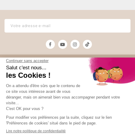
Unami
Commander
UNAMI Maison de
Livraison
Thé
Mentions légales
(2 avis)
Ateliers Unami
Conditions de
Contactez-nous
vente
Nos boutiques
Paiement sécurisé
Marchand approuvé par la Société des Avis Garantis,
cliquez ici pour