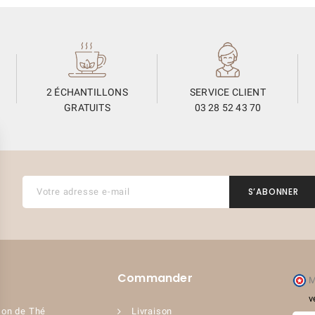
2 ÉCHANTILLONS
SERVICE CLIENT
GRATUITS
03 28 52 43 70
Commander
M
v
on de Thé
Livraison