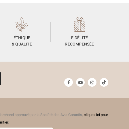
ÉTHIQUE
FIDÉLITÉ
& QUALITÉ
RÉCOMPENSÉE
archand approuvé par la Société des Avis Garantis,
cliquez ici pour
érifier
.