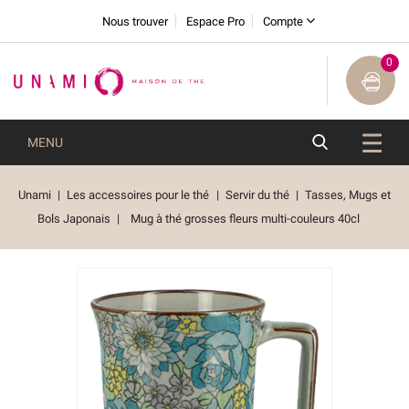
Nous trouver
Espace Pro
Compte
0
MENU
Unami
Les accessoires pour le thé
Servir du thé
Tasses, Mugs et
Bols Japonais
Mug à thé grosses fleurs multi-couleurs 40cl