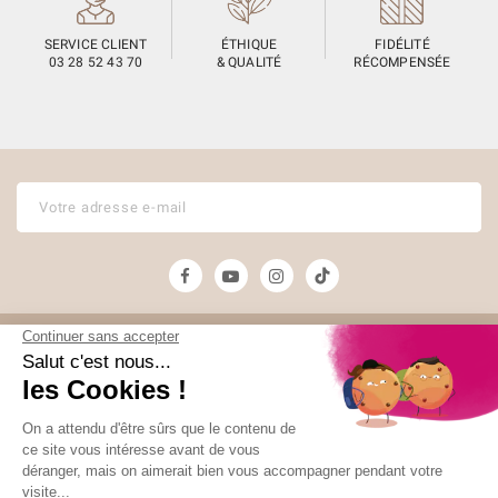
SERVICE CLIENT
ÉTHIQUE
FIDÉLITÉ
03 28 52 43 70
& QUALITÉ
RÉCOMPENSÉE
Unami
Commander
UNAMI Maison de
Livraison
Thé
Mentions légales
Ateliers Unami
Conditions de