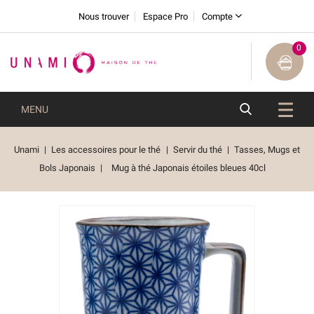
Nous trouver
Espace Pro
Compte
0
MENU
Unami
Les accessoires pour le thé
Servir du thé
Tasses, Mugs et
Bols Japonais
Mug à thé Japonais étoiles bleues 40cl