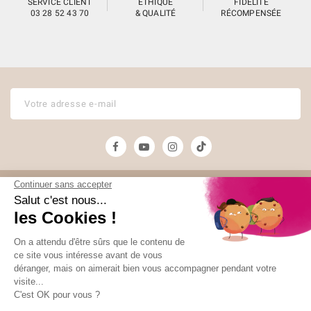
SERVICE CLIENT
ÉTHIQUE
FIDÉLITÉ
03 28 52 43 70
& QUALITÉ
RÉCOMPENSÉE
Unami
Commander
UNAMI Maison de
Livraison
Thé
Mentions légales
Ateliers Unami
Conditions de
Contactez-nous
vente