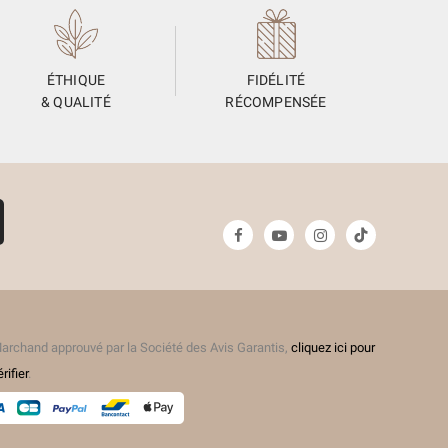
ÉTHIQUE
FIDÉLITÉ
& QUALITÉ
RÉCOMPENSÉE
archand approuvé par la Société des Avis Garantis,
cliquez ici pour
érifier
.