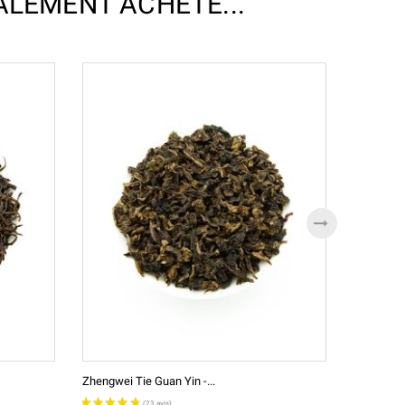
ALEMENT ACHETÉ...
Zhengwei Tie Guan Yin -...
Perles D