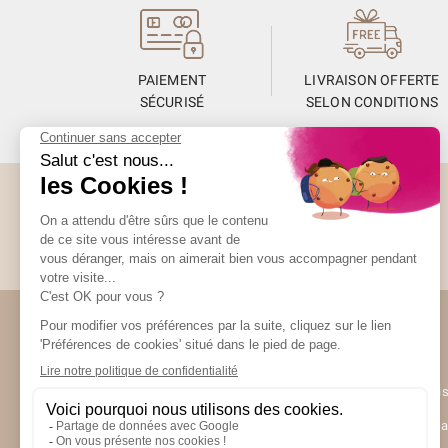
PAIEMENT
LIVRAISON OFFERTE
SÉCURISÉ
SELON CONDITIONS
Abonnez-vous à la Newsletter
Restez informés de toute l’actualité Unami
Unami
(2 avis)
UNAMI Mais
Ateliers Un