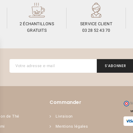
2 ÉCHANTILLONS
SERVICE CLIENT
GRATUITS
03 28 52 43 70
Commander
M
v
on de Thé
Livraison
ami
Mentions légales