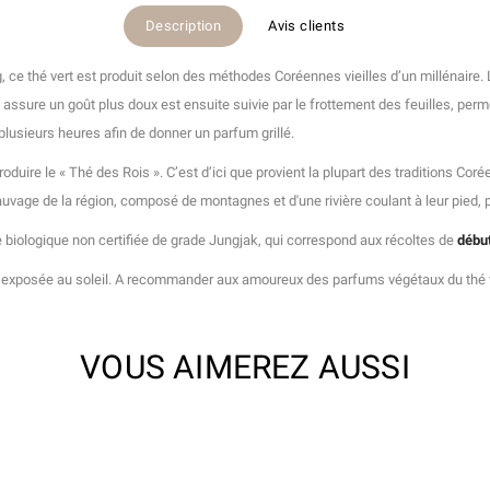
Description
Avis clients
ce thé vert est produit selon des méthodes Coréennes vieilles d’un millénaire. L
ssure un goût plus doux est ensuite suivie par le frottement des feuilles, perme
plusieurs heures afin de donner un parfum grillé.
roduire le « Thé des Rois ». C’est d’ici que provient la plupart des traditions Coré
uvage de la région, composé de montagnes et d'une rivière coulant à leur pied, 
e biologique non certifiée de grade Jungjak, qui correspond aux récoltes de
débu
ent exposée au soleil. A recommander aux amoureux des parfums végétaux du thé 
VOUS AIMEREZ AUSSI