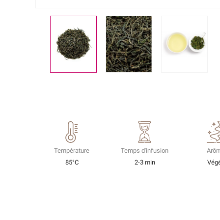
Température
Temps d'infusion
Arô
85°C
2-3 min
Végé