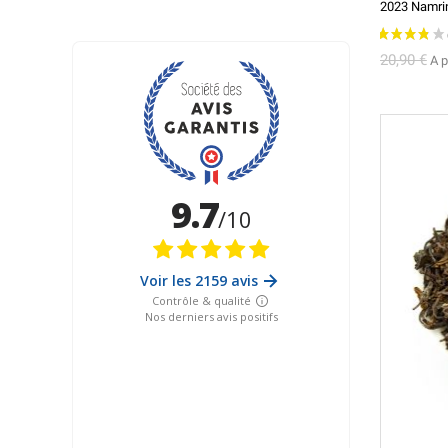
20,90 €
A p