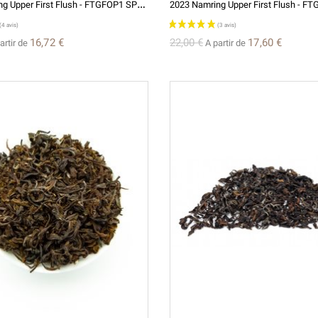
2
023 Namring Upper First Flush - FTGFOP1 SPL CL- Grand Cru
16,72 €
22,00 €
17,60 €
artir de
A partir de