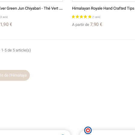
H
Imalayan Ever Green Jun Chiyabari - Thé Vert Du Népal
1,90 €
7,90 €
A partir de
 1-5 de 5 article(s)
(4 avis)
és de l'Himalaya