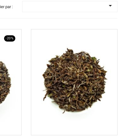

ier par :
-20%