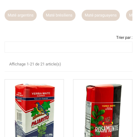
Maté brésiliens
Maté paraguayens
Maté uruguayens
Ma
Trier par :
Affichage 1-21 de 21 article(s)