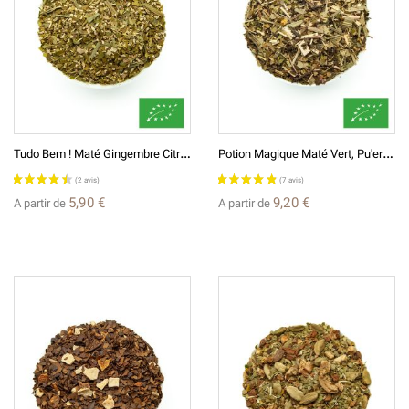
T
Udo Bem ! Maté Gingembre Citron BIO*
P
Otion Magique Maté Vert, Pu'er Et Plantes BIO*
5,90 €
9,20 €
A partir de
A partir de
(3 avis)