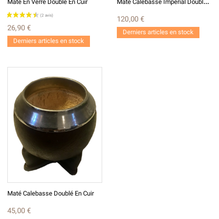
M
Até Calebasse Impérial Doublé Cuir
Maté En Verre Doublé En Cuir
120,00 €
26,90 €
Derniers articles en stock
Derniers articles en stock
Maté Calebasse Doublé En Cuir
45,00 €