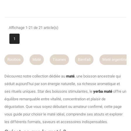
Affichage 1-21 de 21 article(s)
1
Maté
Tisanes
Bienfait
Maté argentins
Maté brési
Découvrez notre collection dédiée au
maté
, une boisson ancestrale qui
séduit aujourd’hui par son énergie naturelle, sa richesse aromatique et
ses rituels uniques. Star des boissons stimulantes, le
yerba maté
offre un
équilibre remarquable entre vitalité, concentration et plaisir de
dégustation. Que vous soyez débutant ou amateur confirmé, cette page
vous guide pour choisir le maté idéal, comprendre ses atouts et explorer
les différents formats, saveurs et accessoires indispensables.