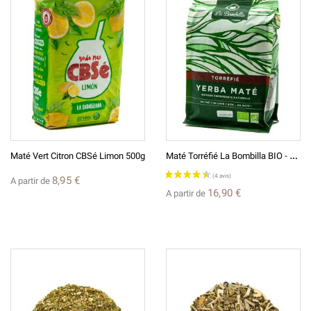
(2 avis)
M
Até Torréfié La Bombilla BIO - 450g
Maté Vert Citron CBSé Limon 500g
8,95 €
A partir de
16,90 €
A partir de