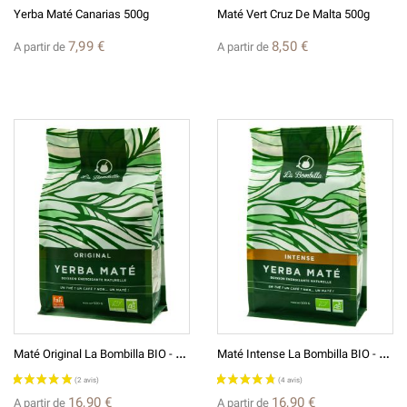
Yerba Maté Canarias 500g
Maté Vert Cruz De Malta 500g
7,99 €
8,50 €
A partir de
A partir de
(2 avis)
M
Até Original La Bombilla BIO - 500g Origine Brésil
M
Até Intense La Bombilla BIO - 500g Origine Brésil
16,90 €
16,90 €
A partir de
A partir de