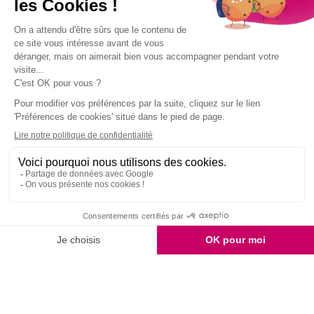
PAIEMENT
LIVRAISON OFFERTE
2 ÉCHANTILLONS
SÉCURISÉ
SELON CONDITIONS
GRATUITS
SERVICE CLIENT
ÉTHIQUE
FIDÉLITÉ
03 28 52 43 70
& QUALITÉ
RÉCOMPENSÉE
9.7
/10
2159 avis