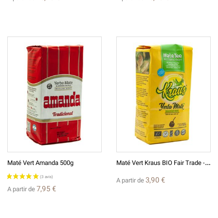
M
Até Vert Kraus BIO Fair Trade -500g -100g
Maté Vert Amanda 500g
3,90 €
A partir de
7,95 €
A partir de