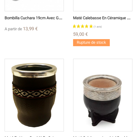
B
Ombilla Cuchara 19cm Avec Goupillon
M
Até Calebasse En Céramique Doublé En Cuir
13,99 €
A partir de
59,00 €
Rupture de stock
(1 avis)