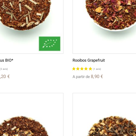
rus BIO*
Rooibos Grapefruit
,20 €
8,90 €
A partir de
(5 avis)