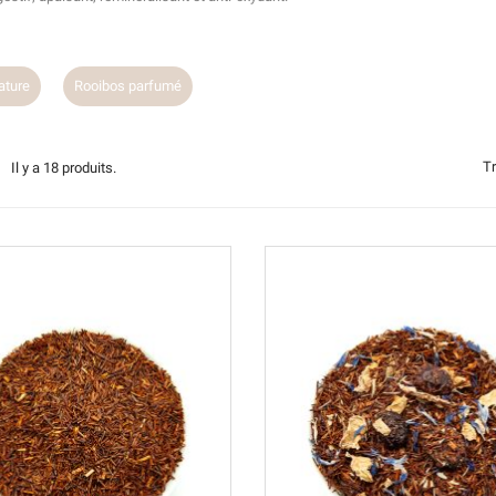
ature
Rooibos parfumé
Tr
Il y a 18 produits.