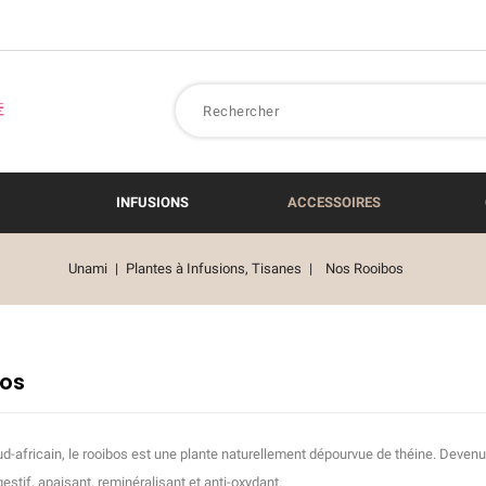
INFUSIONS
ACCESSOIRES
Unami
Plantes à Infusions, Tisanes
Nos Rooibos
os
d-africain, le rooibos est une plante naturellement dépourvue de théine. Devenu
igestif, apaisant, reminéralisant et anti-oxydant.