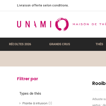
Livraison offerte selon conditions.
RÉCOLTES 2026
GRANDS CRUS
THÉS
Filtrer par
Rooib
Types de thés
Arbuste su
Plante à infusion
(1)
vertus : d