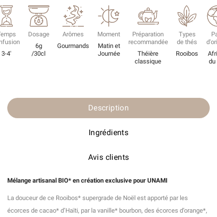
Temps
Dosage
Arômes
Moment
Préparation
Types
P
infusion
recommandée
de thés
d'or
6g
Gourmands
Matin et
3-4'
/30cl
Journée
Théière
Rooibos
Afr
classique
du
Description
Ingrédients
Avis clients
Mélange artisanal BIO* en création exclusive pour UNAMI
La douceur de ce Rooibos* supergrade de Noël est apporté par les
écorces de cacao* d’Haïti, par la vanille* bourbon, des écorces d’orange*,