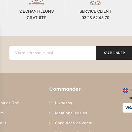
2 ÉCHANTILLONS
SERVICE CLIENT
GRATUITS
03 28 52 43 70
(4 avis)
Commander
M
v
on de Thé
Livraison
ami
Mentions légales
nous
Conditions de vente