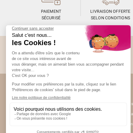
PAIEMENT
LIVRAISON OFFERTE
SÉCURISÉ
SELON CONDITIONS
Abonnez-vous à la Newsletter
Restez informés de toute l’actualité Unami
(9 avis)
Unami
UNAMI Mais
Ateliers Un
Contactez-