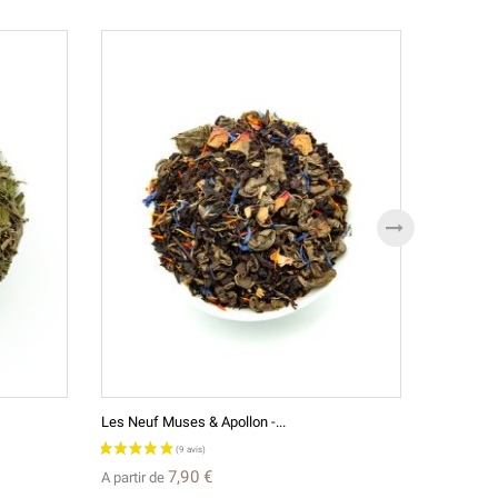
Les Neuf Muses & Apollon -...
Fujisan Se
7,90 €
A partir de
A partir d