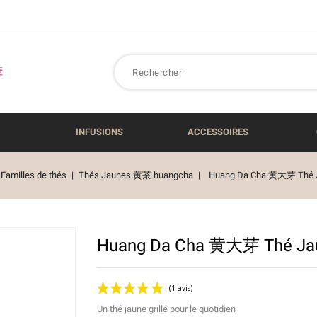
INFUSIONS
ACCESSOIRES
Familles de thés
Thés Jaunes 黄茶 huangcha
Huang Da Cha 黄大芽 Thé J
Huang Da Cha 黄大芽 Thé Jau
Un thé jaune grillé pour le quotidien