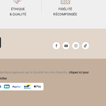
ÉTHIQUE
FIDÉLITÉ
& QUALITÉ
RÉCOMPENSÉE
archand approuvé par la Société des Avis Garantis,
cliquez ici pour
érifier
.