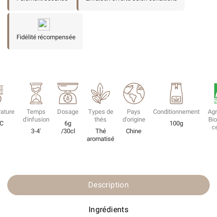
Fidélité récompensée
ature
Temps
Dosage
Types de
Pays
Conditionnement
Agr
d'infusion
thés
d'origine
Bio
°C
6g
100g
ce
3-4'
/30cl
Thé
Chine
aromatisé
Description
Ingrédients