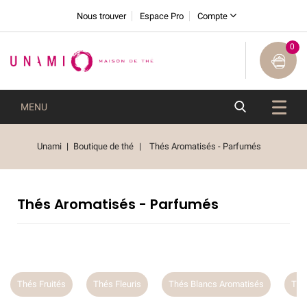
Nous trouver
Espace Pro
Compte
0
MENU
Unami
Boutique de thé
Thés Aromatisés - Parfumés
Thés Aromatisés - Parfumés
Thés Fruités
Thés Fleuris
Thés Blancs Aromatisés
Thé