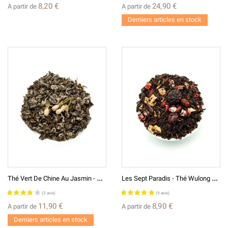
8,20 €
24,90 €
A partir de
A partir de
Derniers articles en stock
T
Hé Vert De Chine Au Jasmin - Bourgeons Des Neiges (flocons) Xueya Piaoxue - 2025
L
Es Sept Paradis - Thé Wulong Aromatisé
11,90 €
8,90 €
A partir de
A partir de
Derniers articles en stock