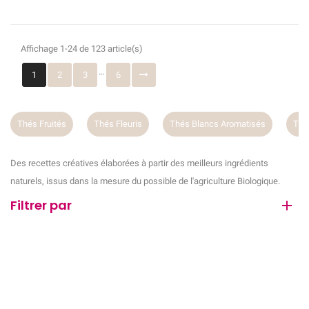
(4 avis)
Affichage 1-24 de 123 article(s)
…
1
2
3
6
Thés Fruités
Thés Fleuris
Thés Blancs Aromatisés
Thé
Des recettes créatives élaborées à partir des meilleurs ingrédients
naturels, issus dans la mesure du possible de l'agriculture Biologique.
Filtrer par