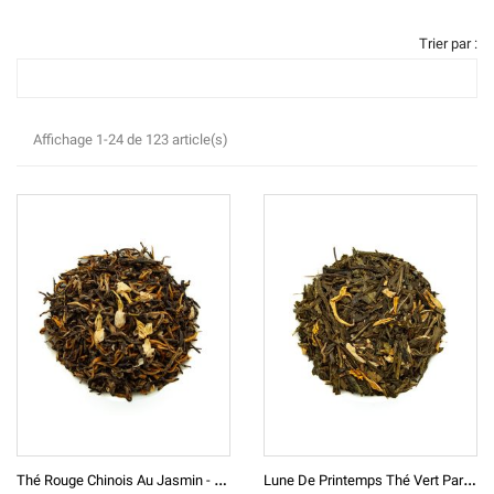
Trier par :
Affichage 1-24 de 123 article(s)
T
Hé Rouge Chinois Au Jasmin - DianHong Jasmin - Printemps 2025
L
Une De Printemps Thé Vert Parfumé