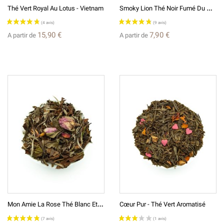
S
Moky Lion Thé Noir Fumé Du Malawi
Thé Vert Royal Au Lotus - Vietnam
15,90 €
7,90 €
A partir de
A partir de
(8 avis)
M
On Amie La Rose Thé Blanc Et Vert Aromatisé
Cœur Pur - Thé Vert Aromatisé