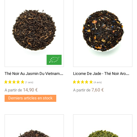
T
Hé Noir Au Jasmin Du Vietnam BIO*
L
Icorne De Jade - Thé Noir Aromatisé
14,90 €
7,60 €
A partir de
A partir de
Derniers articles en stock