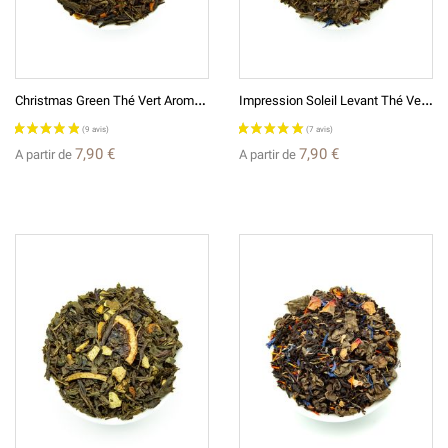
C
Hristmas Green Thé Vert Aromatisé De Noël
I
Mpression Soleil Levant Thé Vert Aromatisé
7,90 €
7,90 €
A partir de
A partir de