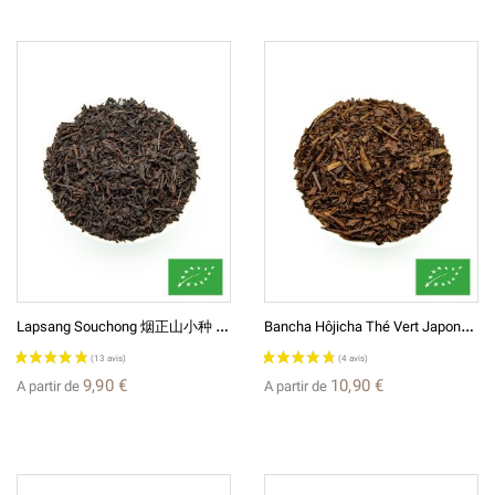
L
Apsang Souchong 烟正山小种 BIO Thé Noir Fumé De Chine
B
Ancha Hôjicha Thé Vert Japonais Grillé BIO* 番茶ほうじ茶
9,90 €
10,90 €
A partir de
A partir de
(7 avis)