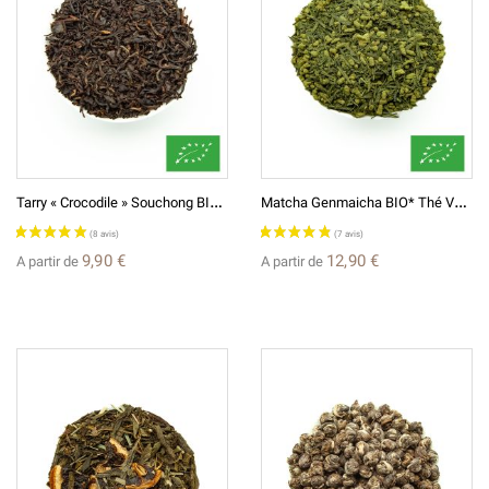
(3 avis)
T
Arry « Crocodile » Souchong BIO* Thé De Chine Fumé 烟正山小种
M
Atcha Genmaicha BIO* Thé Vert Japonais 抹茶入り 玄米茶
9,90 €
12,90 €
A partir de
A partir de