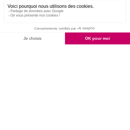
SERVICE CLIENT
ÉTHIQUE
FIDÉLITÉ
03 28 52 43 70
& QUALITÉ
RÉCOMPENSÉE
9.7
/10
2159 avis
Unami
Commander
UNAMI Maison de
Livraison
Thé
Mentions légales
Ateliers Unami
Conditions de