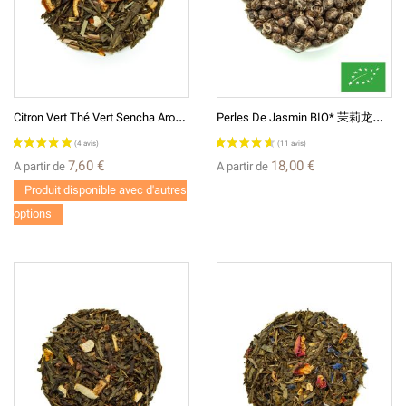
C
Itron Vert Thé Vert Sencha Aromatisé
P
Erles De Jasmin BIO* 茉莉龙珠 Thé Vert De Chine Au Jasmin
7,60 €
18,00 €
A partir de
A partir de
Produit disponible avec d'autres
options
(13 avis)