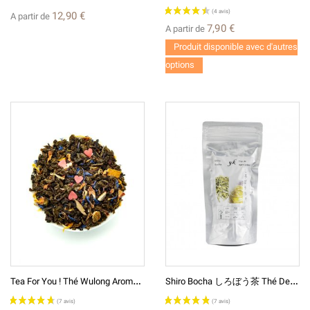
12,90 €
A partir de
7,90 €
A partir de
Produit disponible avec d'autres
options
T
Ea For You ! Thé Wulong Aromatisé
S
Hiro Bocha しろぼう茶 Thé De Tiges Grillées Thé Vert Japonais