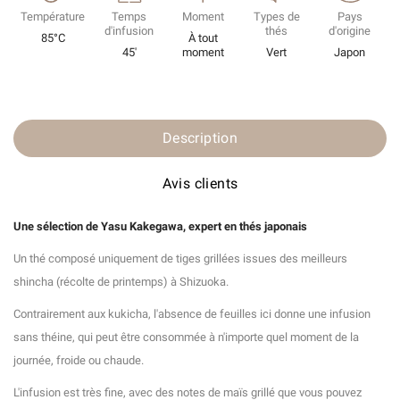
Température
Temps
Moment
Types de
Pays
d'infusion
thés
d'origine
85°C
À tout
45'
moment
Vert
Japon
Description
Avis clients
Une sélection de Yasu Kakegawa, expert en thés
japonais
Un thé composé uniquement de tiges grillées issues des meilleurs
shincha (récolte de printemps) à Shizuoka.
Contrairement aux kukicha, l'absence de feuilles ici donne une infusion
sans théine, qui peut être consommée à n'importe quel moment de la
journée, froide ou chaude.
L'infusion est très fine, avec des notes de maïs grillé que vous pouvez