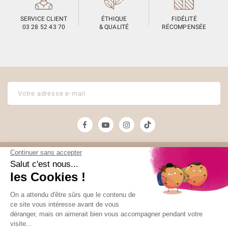
SERVICE CLIENT
ÉTHIQUE
FIDÉLITÉ
03 28 52 43 70
& QUALITÉ
RÉCOMPENSÉE
Unami
Commander
UNAMI Maison de
Livraison
Thé
Mentions légales
Ateliers Unami
Conditions de