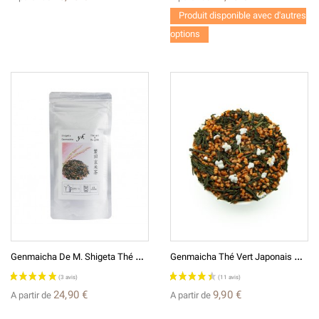
Produit disponible avec d'autres
options
G
Enmaicha De M. Shigeta Thé Vert Japonais D'exception Au Riz Grillé 玄米茶繁田
G
Enmaicha Thé Vert Japonais 玄米茶
24,90 €
9,90 €
A partir de
A partir de