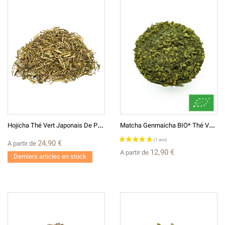
H
Ojicha Thé Vert Japonais De Printemps Grillé
M
Atcha Genmaicha BIO* Thé Vert Japonais 抹茶入り 玄米茶
24,90 €
A partir de
12,90 €
A partir de
Derniers articles en stock
(3 avis)