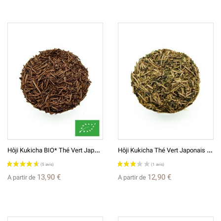
(4 avis)
H
Ôji Kukicha BIO* Thé Vert Japonais De Tiges Grillées ほうじ茎茶
H
Ôji Kukicha Thé Vert Japonais De Tiges Grillées ほうじ茎茶
13,90 €
12,90 €
A partir de
A partir de