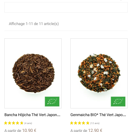
Affichage 1-11 de 11 article(s)
B
Ancha Hôjicha Thé Vert Japonais Grillé BIO* 番茶ほうじ茶
G
Enmaicha BIO* Thé Vert Japonais 玄米茶
10,90 €
12,90 €
A partir de
A partir de