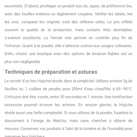
essentiels. D’abord, privilégier un produit issu du Japon, de préférence bio,
avec des feuilles entières ou légèrement coupées. Vérifier les labels, lire
les avis, comparer les origines sont des réflexes utiles. Le prix reflète
souvent la qualité de la production, mais certains thés abordables
s’avèrent excellents. Le format vrac permet un contrôle plus fin de
l’infusion. Quant à la poudre, elle s’adresse surtout aux usages culinaires.
Enfin, choisir une boutique avec des options de livraison fiables est un
plus non négligeable.
Techniques de préparation et astuces
Le secret d’un bon Hojicha réside dans la simplicité. Utilisez environ 2g de
feuilles ou 1 cuillère de poudre pour 200ml d’eau chauffée à 85–90°C.
L’infusion doit être courte, entre 30 secondes et 1 minute. Une torréfaction
excessive pourrait écraser les arômes. En version glacée, le Hojicha
révèle aussi une belle complexité. Si vous utilisez de la poudre, fouettez-la
doucement à l’image du Matcha, mais sans chercher à obtenir de
mousse. Conservez vos produits à l’abri de la lumière et de l’humidité pour
préserver leur fraîcheur.