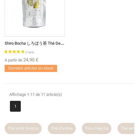
(5 avis)
S
Hiro Bocha しろぼう茶 Thé De Tiges Grillées Thé Vert Japonais
24,90 €
A partir de
Derniers articles en stock
Affichage 1-11 de 11 article(s)
1
Thé verts Sencha
Thé d'ombre
Thés Hojicha
Thé verts