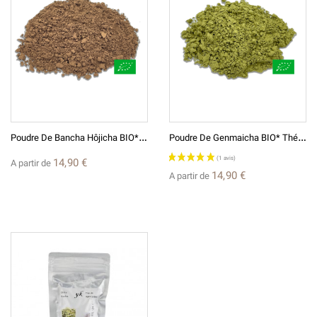
P
Oudre De Bancha Hôjicha BIO* Thé Vert Japonais Et Broyé En Poudre
P
Oudre De Genmaicha BIO* Thé Vert Japonais Broyé En Poudre
14,90 €
A partir de
14,90 €
A partir de