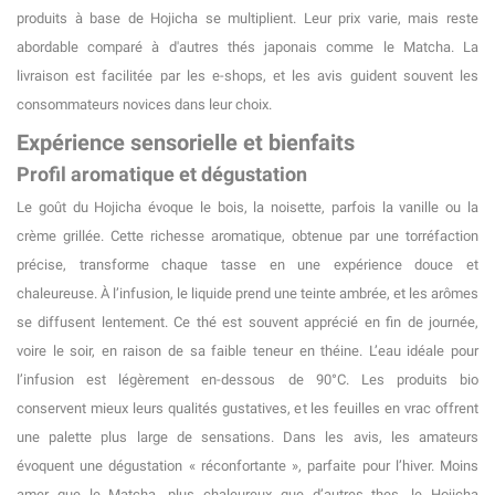
produits à base de Hojicha se multiplient. Leur prix varie, mais reste
abordable comparé à d'autres thés japonais comme le Matcha. La
livraison est facilitée par les e-shops, et les avis guident souvent les
consommateurs novices dans leur choix.
Expérience sensorielle et bienfaits
Profil aromatique et dégustation
Le goût du Hojicha évoque le bois, la noisette, parfois la vanille ou la
(7 avis)
crème grillée. Cette richesse aromatique, obtenue par une torréfaction
précise, transforme chaque tasse en une expérience douce et
chaleureuse. À l’infusion, le liquide prend une teinte ambrée, et les arômes
se diffusent lentement. Ce thé est souvent apprécié en fin de journée,
voire le soir, en raison de sa faible teneur en théine. L’eau idéale pour
l’infusion est légèrement en-dessous de 90°C. Les produits bio
conservent mieux leurs qualités gustatives, et les feuilles en vrac offrent
une palette plus large de sensations. Dans les avis, les amateurs
évoquent une dégustation « réconfortante », parfaite pour l’hiver. Moins
amer que le Matcha, plus chaleureux que d’autres thes, le Hojicha