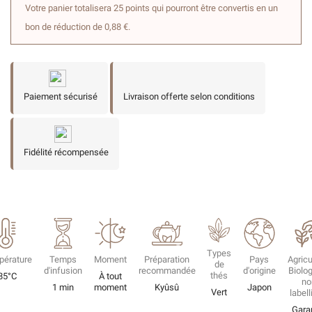
Votre panier totalisera 25 points qui pourront être convertis en un
bon de réduction de 0,88 €.
Paiement sécurisé
Livraison offerte selon conditions
Fidélité récompensée
Types
pérature
Temps
Moment
Préparation
Pays
Agricu
de
d'infusion
recommandée
d'origine
Biolo
thés
85°C
À tout
no
1 min
moment
Kyûsû
Japon
Vert
label
Gara