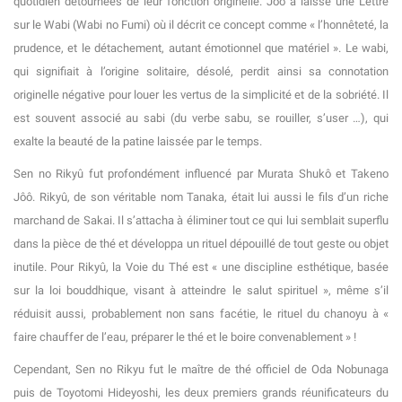
quotidien détournées de leur fonction originelle. Jôô a laissé une Lettre
sur le Wabi (Wabi no Fumi) où il décrit ce concept comme « l’honnêteté, la
prudence, et le détachement, autant émotionnel que matériel ». Le wabi,
qui signifiait à l’origine solitaire, désolé, perdit ainsi sa connotation
originelle négative pour louer les vertus de la simplicité et de la sobriété. Il
est souvent associé au sabi (du verbe sabu, se rouiller, s’user …), qui
exalte la beauté de la patine laissée par le temps.
Sen no Rikyû fut profondément influencé par Murata Shukô et Takeno
Jôô. Rikyû, de son véritable nom Tanaka, était lui aussi le fils d’un riche
marchand de Sakai. Il s’attacha à éliminer tout ce qui lui semblait superflu
dans la pièce de thé et développa un rituel dépouillé de tout geste ou objet
inutile. Pour Rikyû, la Voie du Thé est « une discipline esthétique, basée
sur la loi bouddhique, visant à atteindre le salut spirituel », même s’il
réduisit aussi, probablement non sans facétie, le rituel du chanoyu à «
faire chauffer de l’eau, préparer le thé et le boire convenablement » !
Cependant, Sen no Rikyu fut le maître de thé officiel de Oda Nobunaga
puis de Toyotomi Hideyoshi, les deux premiers grands réunificateurs du