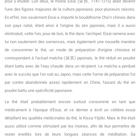
pour y étudier. L'un deux, le moine Eisai (栄西, 1141-1215) allait devenir
l'une des figures majeures de la culture japonaise, pour plusieurs raisons.
En effet, non seulement Eisai a importé le bouddhisme Cha’n chinois dans
son pays natal, étant ainsi à l'origine du zen japonais, mais il a aussi
réintroduit, cette fois pour de bon, le thé dans l'archipel. Eisai ramena avec
lui non seulement des semences, mais également une nouvelle manière
de consommer le thé, un mode de préparation d'origine chinoise et
correspondant à l'actuel matcha (抹茶) japonais, le thé réduit en poudre
étant battu avec de l’eau chaude dans un récipient. Le matcha a perduré
avec le succès que l'on sait au Japon, mais cette forme de préparation fut
par contre abandonnée assez rapidement en Chine, faisant du thé en
poudre battu une spécificité japonaise.
Le thé était probablement encore surtout consommé en tant que
médicament à l'époque d'Eisai, et ce dernier a écrit un célèbre essai
détaillant les qualités médicinales du thé, le Kissa Yôjôki. Mais le thé était
aussi utilisé comme stimulant par les moines, afin de leur permettre de
rester éveillés lors de leurs longues séances de méditation. Sa