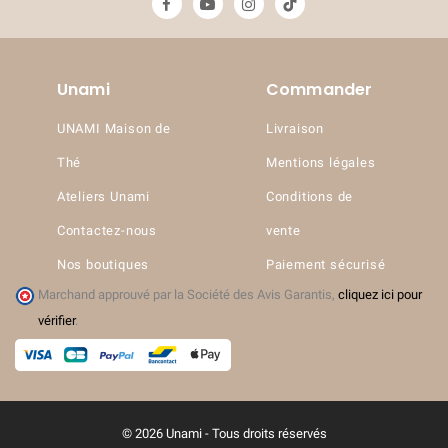
Unami
Commander
UNAMI Maison de
Livraison
Thé
Mentions légales
Ateliers Unami
Conditions de
Contactez-nous
vente
Nos boutiques
Paiement sécurisé
Marchand approuvé par la Société des Avis Garantis,
cliquez ici pour
vérifier
.
© 2026 Unami - Tous droits réservés