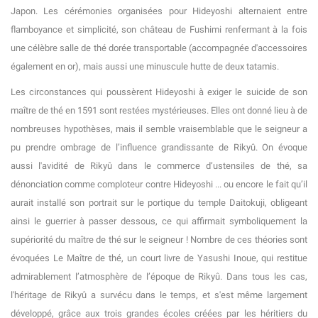
Japon. Les cérémonies organisées pour Hideyoshi alternaient entre
flamboyance et simplicité, son château de Fushimi renfermant à la fois
une célèbre salle de thé dorée transportable (accompagnée d'accessoires
également en or), mais aussi une minuscule hutte de deux tatamis.
Les circonstances qui poussèrent Hideyoshi à exiger le suicide de son
maître de thé en 1591 sont restées mystérieuses. Elles ont donné lieu à de
nombreuses hypothèses, mais il semble vraisemblable que le seigneur a
pu prendre ombrage de l’influence grandissante de Rikyû. On évoque
aussi l'avidité de Rikyû dans le commerce d’ustensiles de thé, sa
dénonciation comme comploteur contre Hideyoshi ... ou encore le fait qu’il
aurait installé son portrait sur le portique du temple Daitokuji, obligeant
ainsi le guerrier à passer dessous, ce qui affirmait symboliquement la
supériorité du maître de thé sur le seigneur ! Nombre de ces théories sont
évoquées Le Maître de thé, un court livre de Yasushi Inoue, qui restitue
admirablement l’atmosphère de l’époque de Rikyû. Dans tous les cas,
l'héritage de Rikyû a survécu dans le temps, et s'est même largement
développé, grâce aux trois grandes écoles créées par les héritiers du