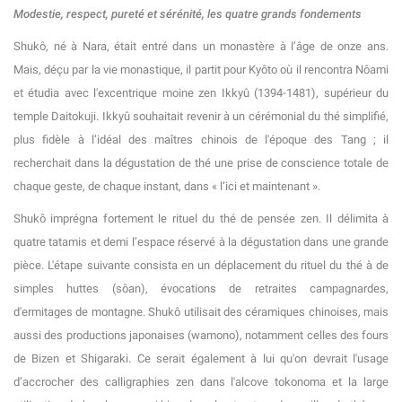
Modestie, respect, pureté et sérénité, les quatre grands fondements
Shukô, né à Nara, était entré dans un monastère à l’âge de onze ans.
Mais, déçu par la vie monastique, il partit pour Kyôto où il rencontra Nôami
et étudia avec l'excentrique moine zen Ikkyû (1394-1481), supérieur du
temple Daitokuji. Ikkyû souhaitait revenir à un cérémonial du thé simplifié,
plus fidèle à l’idéal des maîtres chinois de l'époque des Tang ; il
recherchait dans la dégustation de thé une prise de conscience totale de
chaque geste, de chaque instant, dans « l’ici et maintenant ».
Shukô imprégna fortement le rituel du thé de pensée zen. Il délimita à
quatre tatamis et demi l’espace réservé à la dégustation dans une grande
pièce. L'étape suivante consista en un déplacement du rituel du thé à de
simples huttes (sôan), évocations de retraites campagnardes,
d'ermitages de montagne. Shukô utilisait des céramiques chinoises, mais
aussi des productions japonaises (wamono), notamment celles des fours
de Bizen et Shigaraki. Ce serait également à lui qu'on devrait l'usage
d’accrocher des calligraphies zen dans l'alcove tokonoma et la large