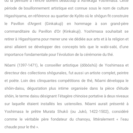
ou la peinture à l’encre doivent beaucoup à Ashikaga Yoshimasa. Cette
période de bouillonnement artistique est connue sous le nom de culture
Higashiyama, en référence au quartier de Kyôto où le shôgun fit construire
le Pavillon d’Argent (Ginkakuji) en hommage à son grand-père
commanditaire du Pavillon d'Or (Kinkakuji). Yoshimasa souhaitait se
retirer à Higashiyama pour mener une vie dédiée aux arts et à la religion et
ainsi allaient se développer des concepts tels que le wabi-sabi, d’une
importance fondamentale pour l’évolution de la cérémonie du thé.
Nôami (1397-1471), le conseiller artistique (dôbôshû) de Yoshimasa et
directeur des collections shôgunales, fut aussi un artiste complet, peintre
et poète. Loin des clinquantes compétitions de thé, Nôami développa le
shôin-daisu, dégustation plus intime organisée dans la pièce d'étude
shôin, le terme daisu désignant l’étagère chinoise portative à deux niveaux
sur laquelle étaient installés les ustensiles. Nôami aurait présenté à
Yoshimasa le prêtre Murata Shukô (ou Jukô, 1422-1502), considéré
comme le véritable père fondateur du chanoyu, littéralement « l’eau
chaude pour le thé ».