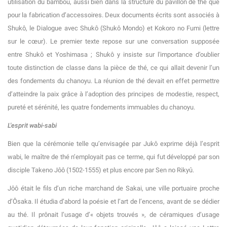
utilisation du bambou, aussi bien dans la structure du pavillon de thé que
pour la fabrication d’accessoires. Deux documents écrits sont associés à
Shukô, le Dialogue avec Shukô (Shukô Mondo) et Kokoro no Fumi (lettre
sur le cœur). Le premier texte repose sur une conversation supposée
entre Shukô et Yoshimasa ; Shukô y insiste sur l'importance d’oublier
toute distinction de classe dans la pièce de thé, ce qui allait devenir l’un
des fondements du chanoyu. La réunion de thé devait en effet permettre
d’atteindre la paix grâce à l’adoption des principes de modestie, respect,
pureté et sérénité, les quatre fondements immuables du chanoyu.
L'esprit wabi-sabi
Bien que la cérémonie telle qu’envisagée par Jukô exprime déjà l’esprit
wabi, le maître de thé n’employait pas ce terme, qui fut développé par son
disciple Takeno Jôô (1502-1555) et plus encore par Sen no Rikyû.
Jôô était le fils d’un riche marchand de Sakai, une ville portuaire proche
d’Ôsaka. Il étudia d’abord la poésie et l’art de l’encens, avant de se dédier
au thé. Il prônait l’usage d’« objets trouvés », de céramiques d’usage