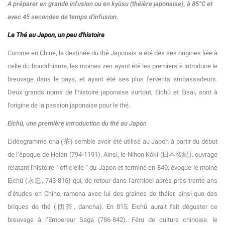
A préparer en grande infusion ou en kyûsu (théière japonaise), à 85°C et
avec 45 secondes de temps d'infusion.
Le Thé au Japon, un peu d'histoire
Comme en Chine, la destinée du thé Japonais a été dès ses origines liée à
celle du bouddhisme, les moines zen ayant été les premiers à introduire le
breuvage dans le pays, et ayant été ses plus fervents ambassadeurs.
Deux grands noms de l'histoire japonaise surtout, Eichû et Eisai, sont à
l'origine de la passion japonaise pour le thé.
Eichû, une première introduction du thé au Japon
L'idéogramme cha (茶) semble avoir été utilisé au Japon à partir du début
de l’époque de Heian (794-1191). Ainsi, le Nihon Kôki (日本後紀), ouvrage
relatant l'histoire " officielle " du Japon et terminé en 840, évoque le moine
Eichû (永忠, 743-816) qui, de retour dans l'archipel après près trente ans
d’études en Chine, ramena avec lui des graines de théier, ainsi que des
briques de thé (団茶, dancha). En 815, Eichû aurait fait déguster ce
breuvage à l’Empereur Saga (786-842). Féru de culture chinoise. le