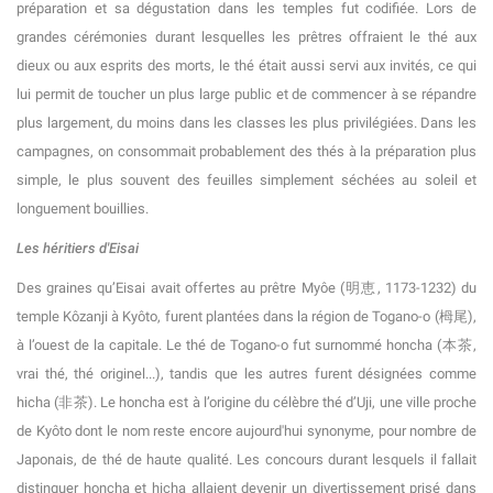
préparation et sa dégustation dans les temples fut codifiée. Lors de
grandes cérémonies durant lesquelles les prêtres offraient le thé aux
dieux ou aux esprits des morts, le thé était aussi servi aux invités, ce qui
lui permit de toucher un plus large public et de commencer à se répandre
plus largement, du moins dans les classes les plus privilégiées. Dans les
campagnes, on consommait probablement des thés à la préparation plus
simple, le plus souvent des feuilles simplement séchées au soleil et
longuement bouillies.
Les héritiers d'Eisai
Des graines qu’Eisai avait offertes au prêtre Myôe (明恵, 1173-1232) du
temple Kôzanji à Kyôto, furent plantées dans la région de Togano-o (栂尾),
à l’ouest de la capitale. Le thé de Togano-o fut surnommé honcha (本茶,
vrai thé, thé originel...), tandis que les autres furent désignées comme
hicha (非茶). Le honcha est à l’origine du célèbre thé d’Uji, une ville proche
de Kyôto dont le nom reste encore aujourd'hui synonyme, pour nombre de
Japonais, de thé de haute qualité. Les concours durant lesquels il fallait
distinguer honcha et hicha allaient devenir un divertissement prisé dans