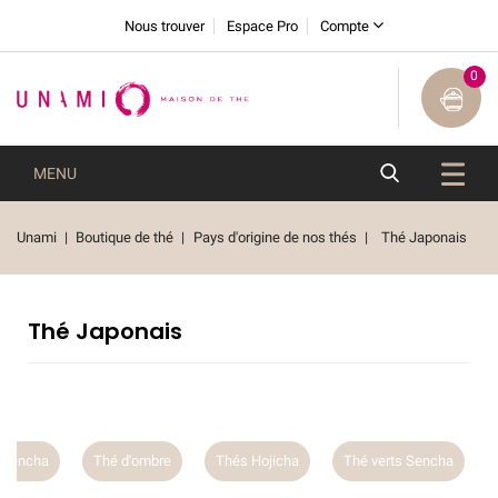
Nous trouver
Espace Pro
Compte
0
MENU
Unami
Boutique de thé
Pays d'origine de nos thés
Thé Japonais
Thé Japonais
Thé d'ombre
Thés Hojicha
Thé verts Sencha
Thé d'omb