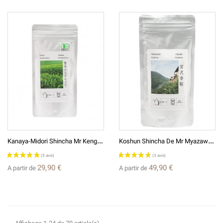
K
Anaya-Midori Shincha Mr Kengo Thé Vert Japonais
K
Oshun Shincha De Mr Myazawa Thé Vert Japonais
29,90 €
49,90 €
A partir de
A partir de
(7 avis)