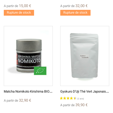
15,00 €
32,00 €
A partir de
A partir de
Rupture de stock
Rupture de stock
M
Atcha Nomikoto Kirishima BIO* Thé Vert Japonais Broyé En Poudre
G
Yokuro D'Uji Thé Vert Japonais D'exception
32,90 €
A partir de
39,90 €
A partir de