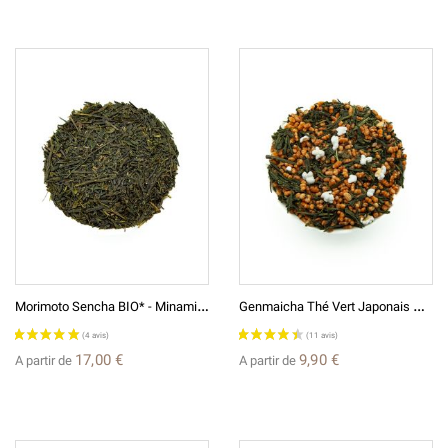
M
Orimoto Sencha BIO* - Minami Sayaka - Thé Vert Japonais
G
Enmaicha Thé Vert Japonais 玄米茶
17,00 €
9,90 €
A partir de
A partir de