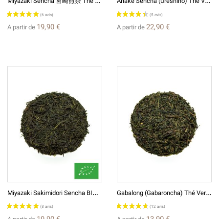
(3 avis)
19,90 €
22,90 €
A partir de
A partir de
M
Iyazaki Sakimidori Sencha BIO* Thé Vert Japonais 宮崎煎茶
G
Abalong (Gabaroncha) Thé Vert Du Japon
19,90 €
13,90 €