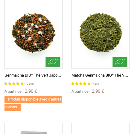
G
Enmaicha BIO* Thé Vert Japonais 玄米茶
M
Atcha Genmaicha BIO* Thé Vert Japonais 抹茶入り 玄米茶
12,90 €
12,90 €
A partir de
A partir de
Produit disponible avec d'autres
options