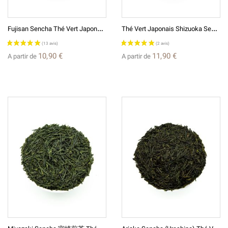
F
Ujisan Sencha Thé Vert Japonais 富士山煎茶
T
Hé Vert Japonais Shizuoka Sencha 静岡煎茶
10,90 €
11,90 €
A partir de
A partir de
M
Iyazaki Sencha 宮崎煎茶 Thé Vert Japonais
A
Riake Sencha (Ureshino) Thé Vert Japonais 煎茶ありあけ(嬉野)