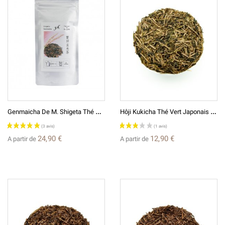
G
Enmaicha De M. Shigeta Thé Vert Japonais D'exception Au Riz Grillé 玄米茶繁田
H
Ôji Kukicha Thé Vert Japonais De Tiges Grillées ほうじ茎茶
24,90 €
12,90 €
A partir de
A partir de