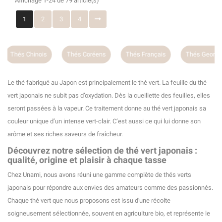
Affichage 1-24 de 79 article(s)
1
2
3
4
Thés Coréens
Thés Français
Thés Georgiens
Thés Vie
Le thé fabriqué au Japon est principalement le thé vert. La feuille du thé
vert japonais ne subit pas d’oxydation. Dès la cueillette des feuilles, elles
seront passées à la vapeur. Ce traitement donne au thé vert japonais sa
couleur unique d’un intense vert-clair. C’est aussi ce qui lui donne son
arôme et ses riches saveurs de fraîcheur.
Découvrez notre sélection de thé vert japonais :
qualité, origine et plaisir à chaque tasse
Chez Unami, nous avons réuni une gamme complète de thés verts
japonais pour répondre aux envies des amateurs comme des passionnés.
Chaque thé vert que nous proposons est issu d'une récolte
soigneusement sélectionnée, souvent en agriculture bio, et représente le