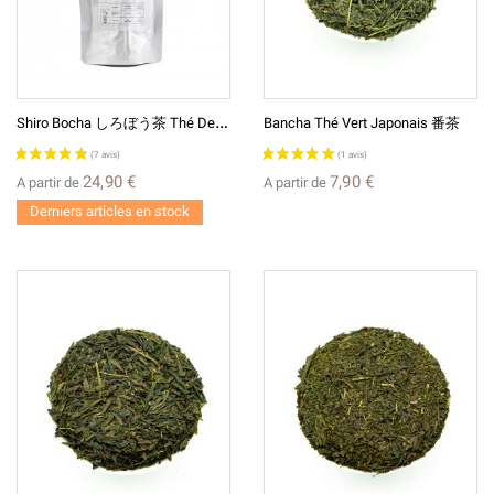
S
Hiro Bocha しろぼう茶 Thé De Tiges Grillées Thé Vert Japonais
Bancha Thé Vert Japonais 番茶
24,90 €
7,90 €
A partir de
A partir de
Derniers articles en stock
(12 avis)