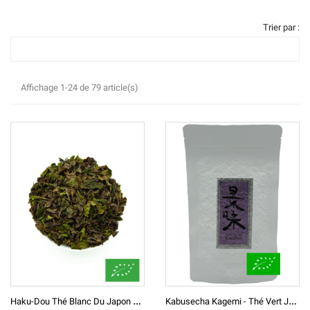
Trier par :
Affichage 1-24 de 79 article(s)
H
Aku-Dou Thé Blanc Du Japon BIO
K
Abusecha Kagemi - Thé Vert Japonais BIO* かぶせ茶 Région De Miyazaki