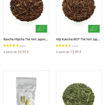
(4 avis)
B
Ancha Hôjicha Thé Vert Japonais Grillé BIO* 番茶ほうじ茶
H
Ôji Kukicha BIO* Thé Vert Japonais De Tiges Grillées ほうじ茎茶
10,90 €
13,90 €
A partir de
A partir de