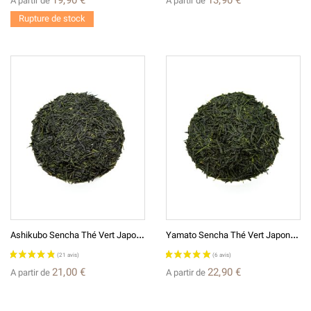
A partir de
A partir de
Rupture de stock
(4 avis)
A
Shikubo Sencha Thé Vert Japonais 足久保 煎茶
Y
Amato Sencha Thé Vert Japonais 大和煎茶
21,00 €
22,90 €
A partir de
A partir de