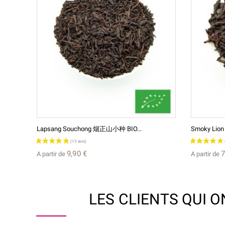
Lapsang Souchong 烟正山小种 BIO...
Smoky Lion 
9,90 €
7
A partir de
A partir de
LES CLIENTS QUI 