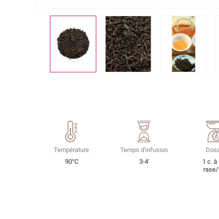
Température
Temps d'infusion
Dos
90°C
3-4'
1 c. à
rase/