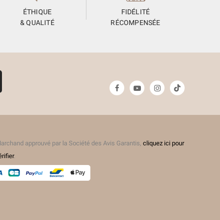
ÉTHIQUE
FIDÉLITÉ
& QUALITÉ
RÉCOMPENSÉE
(3 avis)
archand approuvé par la Société des Avis Garantis,
cliquez ici pour
érifier
.