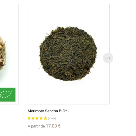
Morimoto Sencha BIO* -...
Long Jing 
17,00 €
A partir de
A partir d