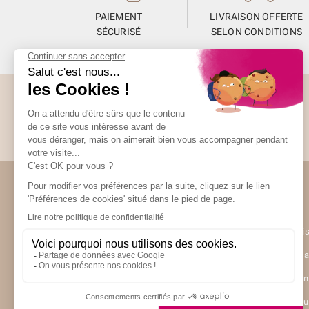
PAIEMENT
LIVRAISON OFFERTE
SÉCURISÉ
SELON CONDITIONS
Abonnez-vous à la Newsletter
Restez informés de toute l’actualité Unami
(13 avis)
Unami
UNAMI Mais
Ateliers Un
Contactez-
Nos boutiq