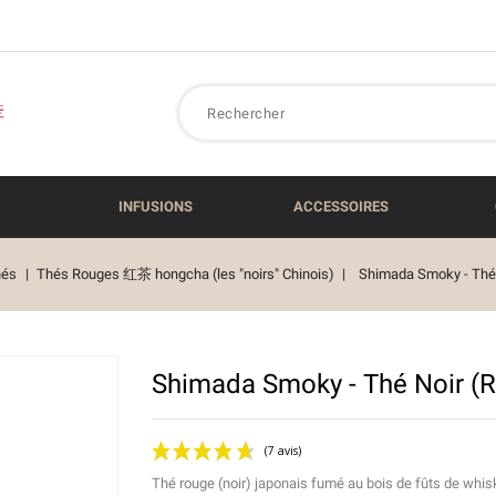
INFUSIONS
ACCESSOIRES
hés
Thés Rouges 红茶 hongcha (les "noirs" Chinois)
Shimada Smoky - Thé
Shimada Smoky - Thé Noir (
Thé rouge (noir) japonais fumé au bois de fûts de wh