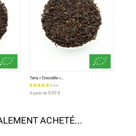
Tarry « Crocodile »...
Shangri
9,90 €
A partir de
A parti
ALEMENT ACHETÉ...