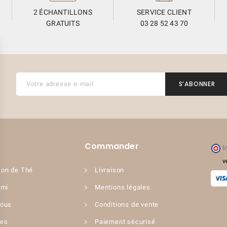
2 ÉCHANTILLONS
SERVICE CLIENT
GRATUITS
03 28 52 43 70
(9 avis)
Commander
M
v
on de Thé
Livraison
ami
Mentions légales
nous
Conditions de vente
ues
Paiement sécurisé