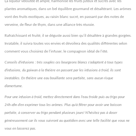
La liqueur veloutée et ample, harmonise les fruits juteux et sucrés avec les
plantes aromatiques, dans un bel équilibre gourmand et désaltérant. Les arômes
vont des fruits exotiques, au raisin blanc sucré, en passant par des notes de
verveine, de fleur de thym, dans une alliance très réussie.
Rafraîchissant et fruité, il se déguste aussi bien qu’il désaltère à grandes gorgées.
Inratable, il suivra toutes vos envies et dévoilera des qualités différentes selon
comment vous choisirez de l’infuser, le compagnon idéal de l’été.
Conseils d'infusions : très souples ces bourgeons blancs s'adaptent à tous types
d'infusions, du gaiwan à la théière en passant par les infusions à froid, ils sont
inratables. En théière une eau bouillante sera parfaite, sans aucun risque
d’amertume.
Pour une infusion à froid, mettez directement dans l'eau froide puis au frigo pour
24h afin d'en exprimer tous les arômes. Plus qu'à filtrer pour avoir une boisson
parfaite, à conserver au frigo pendant plusieurs jours! N’hésitez pas à doser
généreusement car ils vous suivront au quotidien avec une telle facilité que vous ne
vous en lasserez pas.