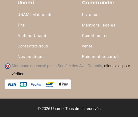
Unami
Commander
UNAMI Maison de
Livraison
Thé
Mentions légales
Ateliers Unami
Conditions de
Contactez-nous
vente
Nos boutiques
Paiement sécurisé
(2 avis)
Marchand approuvé par la Société des Avis Garantis,
cliquez ici pour
vérifier
.
© 2026 Unami - Tous droits réservés