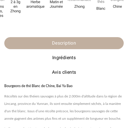
thés
2 à 3g
Herbe
Matin et
ons
en
aromatique
Journée
Zhong
Chine
Blanc
s,
Zhong
es
Description
Ingrédients
Avis clients
Bourgeons de thé Blanc de Chine, Bai Ya Bao
Récoltés sur des théiers sauvages à plus de 2.000m d'altitude dans la région de
Lincang, province du Yunnan, ils sont ensuite simplement séchés, à la manière
d'un thé blanc. Issus d’une récolte précoce, les bourgeons sauvages de cette
année gagnent des arômes plus fins et un supplément de longueur en bouche.