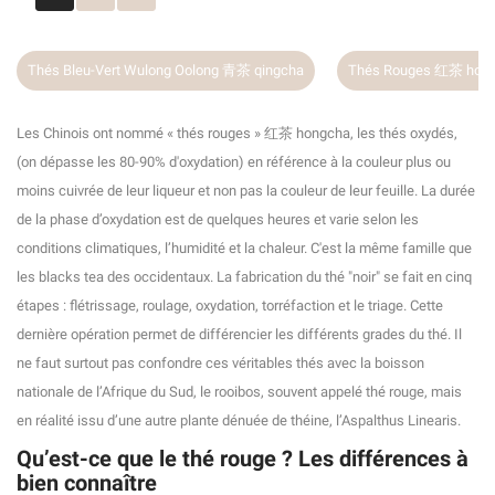
Thés Rouges 红茶 hongcha (les "noirs" Chinois)
Thés Jaunes 黄茶 h
Les Chinois ont nommé « thés rouges » 红茶 hongcha, les thés oxydés,
(on dépasse les 80-90% d'oxydation) en référence à la couleur plus ou
moins cuivrée de leur liqueur et non pas la couleur de leur feuille. La durée
de la phase d’oxydation est de quelques heures et varie selon les
conditions climatiques, l’humidité et la chaleur. C'est la même famille que
les blacks tea des occidentaux. La fabrication du thé "noir" se fait en cinq
étapes : flétrissage, roulage, oxydation, torréfaction et le triage. Cette
dernière opération permet de différencier les différents grades du thé. Il
ne faut surtout pas confondre ces véritables thés avec la boisson
nationale de l’Afrique du Sud, le rooibos, souvent appelé thé rouge, mais
en réalité issu d’une autre plante dénuée de théine, l’Aspalthus Linearis.
Qu’est-ce que le thé rouge ? Les différences à
bien connaître