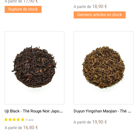
17,90 €
A partir de
18,90 €
A partir de
Rupture de stock
Derniers articles en stock
U
Ji Black - Thé Rouge Noir Japonais
D
Uyun Yingshan Maojian - Thé Rouge De Chine 2024
19,90 €
A partir de
16,80 €
A partir de