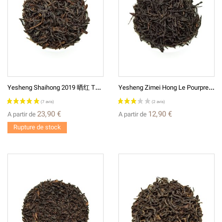
Y
Esheng Shaihong 2019 晒红 Thé De Chine Rouge
Y
Esheng Zimei Hong Le Pourpre Splendide Feuilles De Théiers Sauvages 野生紫媚红
23,90 €
12,90 €
A partir de
A partir de
Rupture de stock