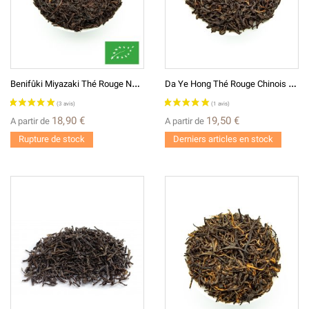
B
Enifûki Miyazaki Thé Rouge Noir Japonais BIO*
D
A Ye Hong Thé Rouge Chinois 大叶红
18,90 €
19,50 €
A partir de
A partir de
Rupture de stock
Derniers articles en stock