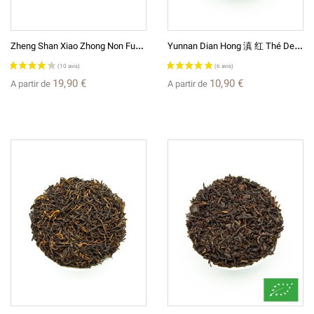
Z
Heng Shan Xiao Zhong Non Fumé 正山小种 Chine Rouge
Y
Unnan Dian Hong 滇 红 Thé De Chine Rouge (Noir)
19,90 €
10,90 €
A partir de
A partir de
(1 avis)