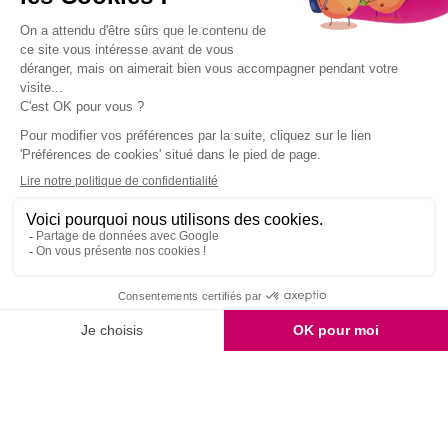
SERVICE CLIENT
ÉTHIQUE
FIDÉLITÉ
03 28 52 43 70
& QUALITÉ
RÉCOMPENSÉE
9.7
/10
2158 avis
Unami
Commander
UNAMI Maison de
Livraison
Thé
Mentions légales