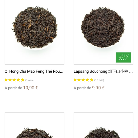
Q
I Hong Cha Mao Feng Thé Rouge Chinois 祁红毛峰
L
Apsang Souchong 烟正山小种 BIO Thé Noir Fumé De Chine
10,90 €
9,90 €
A partir de
A partir de
(7 avis)