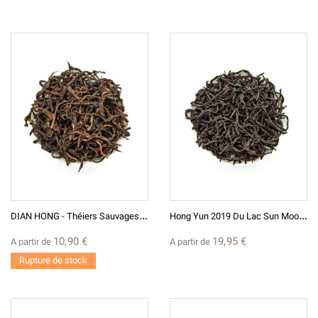
D
IAN HONG - Théiers Sauvages 滇 红 - Thé Rouge De Chine - Eastern Leaves
H
Ong Yun 2019 Du Lac Sun Moon Thé Rouge De Taiwan
10,90 €
19,95 €
A partir de
A partir de
Rupture de stock