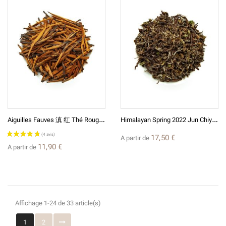
A
Iguilles Fauves 滇 红 Thé Rouge De Chine
H
Imalayan Spring 2022 Jun Chiyabari - Thé Noir Du Népal
17,50 €
A partir de
11,90 €
A partir de
(10 avis)
Affichage 1-24 de 33 article(s)
1
2