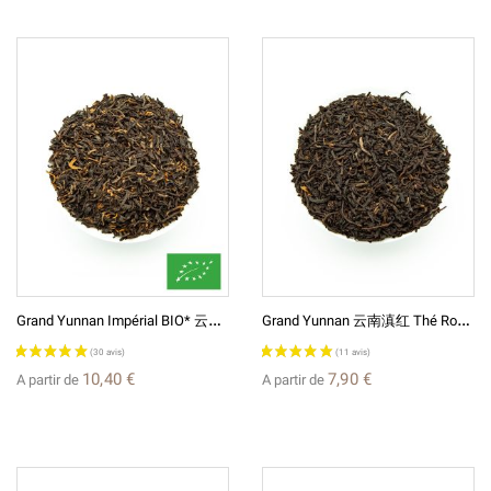
(3 avis)
G
Rand Yunnan Impérial BIO* 云南滇红 Thé Noir De Chine
G
Rand Yunnan 云南滇红 Thé Rouge (Noir) De Chine
10,40 €
7,90 €
A partir de
A partir de