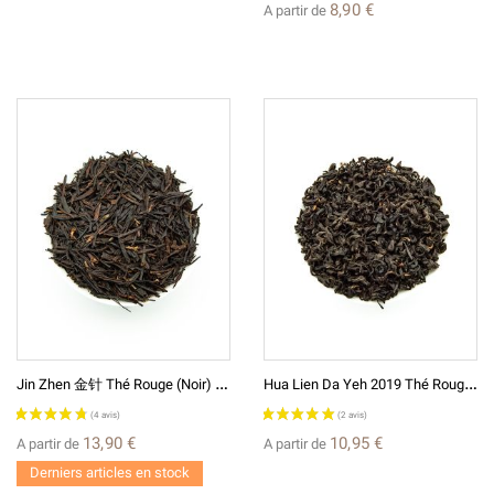
8,90 €
A partir de
J
In Zhen 金针 Thé Rouge (Noir) Chinois
H
Ua Lien Da Yeh 2019 Thé Rouge De Taiwan
13,90 €
10,95 €
A partir de
A partir de
Derniers articles en stock