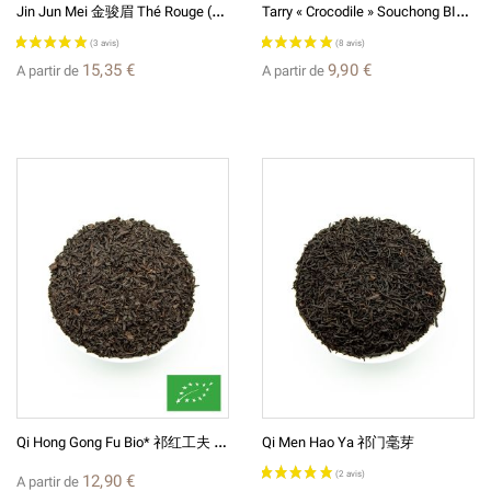
J
In Jun Mei 金骏眉 Thé Rouge (Noir) De Chine
T
Arry « Crocodile » Souchong BIO* Thé De Chine Fumé 烟正山小种
15,35 €
9,90 €
A partir de
A partir de
Q
I Hong Gong Fu Bio* 祁红工夫 Thé Rouge De Chine
Qi Men Hao Ya 祁门毫芽
(7 avis)
12,90 €
A partir de