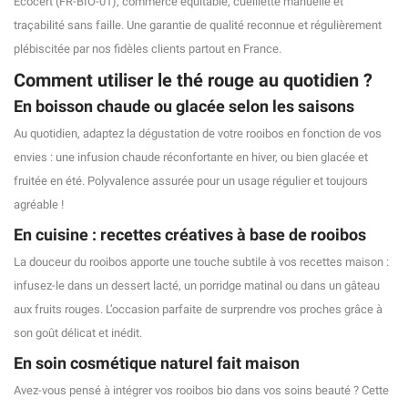
Ecocert (FR-BIO-01), commerce équitable, cueillette manuelle et
traçabilité sans faille. Une garantie de qualité reconnue et régulièrement
plébiscitée par nos fidèles clients partout en France.
Comment utiliser le thé rouge au quotidien ?
En boisson chaude ou glacée selon les saisons
Au quotidien, adaptez la dégustation de votre rooibos en fonction de vos
envies : une infusion chaude réconfortante en hiver, ou bien glacée et
fruitée en été. Polyvalence assurée pour un usage régulier et toujours
agréable !
En cuisine : recettes créatives à base de rooibos
(30 avis)
La douceur du rooibos apporte une touche subtile à vos recettes maison :
infusez-le dans un dessert lacté, un porridge matinal ou dans un gâteau
aux fruits rouges. L’occasion parfaite de surprendre vos proches grâce à
son goût délicat et inédit.
En soin cosmétique naturel fait maison
Avez-vous pensé à intégrer vos rooibos bio dans vos soins beauté ? Cette