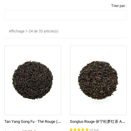
Trier par :
Affichage 1-24 de 33 article(s)
T
An Yang Gong Fu - Thé Rouge (Noir) De Chine - Fujian - 2025
S
Ongluo Rouge 休宁松萝红茶 Anhui - Xiuning « Le Songluo Rouge Du Repos Paisible » - Thé Rouge De Chine