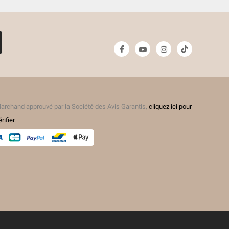
(3 avis)
archand approuvé par la Société des Avis Garantis,
cliquez ici pour
érifier
.