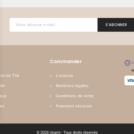
(1 avis)
Commander
M
v
on de Thé
Livraison
ami
Mentions légales
nous
Conditions de vente
ues
Paiement sécurisé
© 2026 Unami - Tous droits réservés