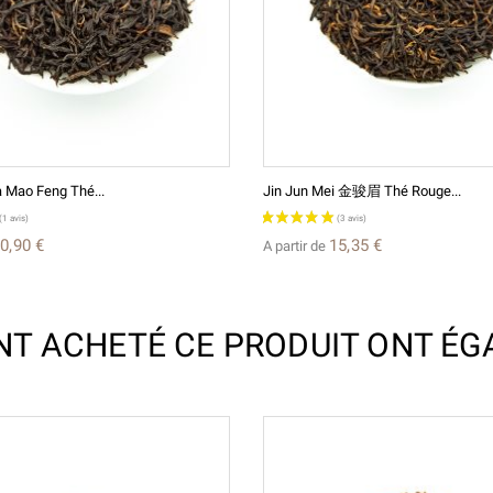
 Mao Feng Thé...
Jin Jun Mei 金骏眉 Thé Rouge...
0,90 €
15,35 €
A partir de
ONT ACHETÉ CE PRODUIT ONT ÉG