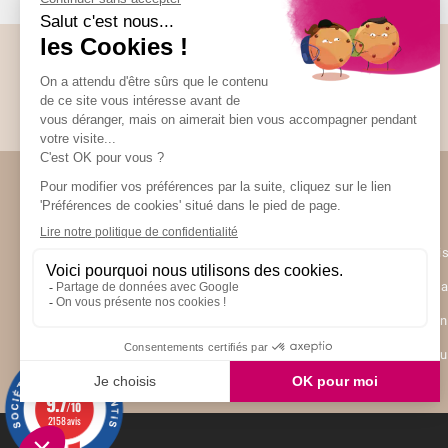
Abonnez-vous à la Newsletter
Restez informés de toute l’actualité Unami
Unami
UNAMI Mais
Ateliers Un
Contactez-
Nos boutiq
9.7
/10
2158 avis