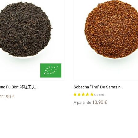
ong Fu Bio* 祁红工夫...
Sobacha "Thé" De Sarrasin...
12,90 €
10,90 €
A partir de