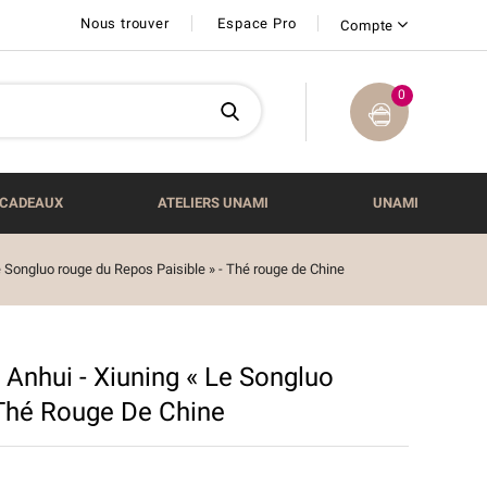
Nous trouver
Espace Pro
Compte
0
CADEAUX
ATELIERS UNAMI
UNAMI
ngluo rouge du Repos Paisible » - Thé rouge de Chine
ui - Xiuning « Le Songluo
 Thé Rouge De Chine