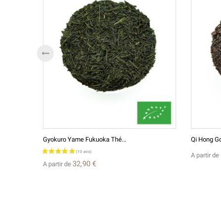
Gyokuro Yame Fukuoka Thé...
Qi Hong G
A partir de
32,90 €
A partir de