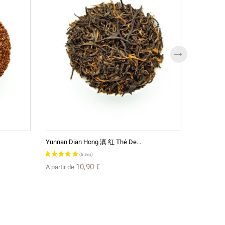
Yunnan Dian Hong 滇 红 Thé De...
Huang Da
10,90 €
A partir de
A partir d