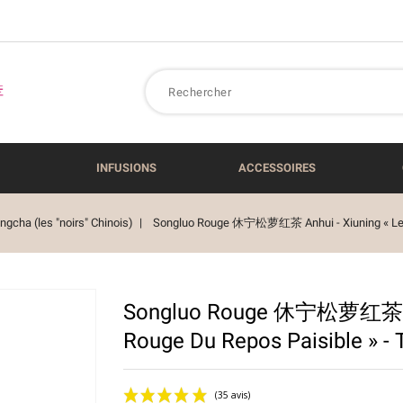
INFUSIONS
ACCESSOIRES
cha (les "noirs" Chinois)
Songluo Rouge 休宁松萝红茶 Anhui - Xiuning « Le So
Songluo Rouge 休宁松萝红茶 Anh
Rouge Du Repos Paisible » -