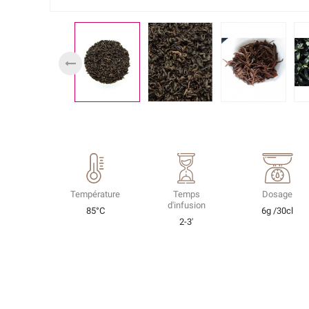
Température
Temps
Dosage
d'infusion
85°C
6g /30cl
2-3'