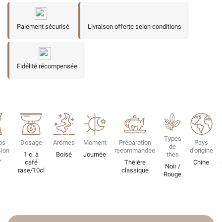
Paiement sécurisé
Livraison offerte selon conditions
Fidélité récompensée
Types
ps
Dosage
Arômes
Moment
Préparation
Pays
de
sion
recommandée
d'origine
1 c. à
Boisé
Journée
thés
'
café
Théière
Chine
Noir /
rase/10cl
classique
Rouge