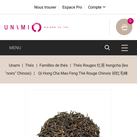
Nous trouver
Espace Pro
Compte
0
MENU
Unami
Thés
Familles de thés
Thés Rouges 红茶 hongcha (les
"noirs" Chinois)
Qi Hong Cha Mao Feng Thé Rouge Chinois 祁红毛峰