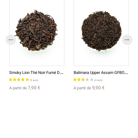
S
Moky Lion Thé Noir Fumé Du...
B
Alimara Upper Assam GFBOP...
7,90 €
9,90 €
A partir de
A partir de