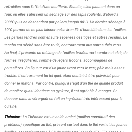
refroidies sous l'effet d'une soufflerie. Ensuite, elles passent dans un
four, où elles subissent un séchage sur des tapis roulants, d’abord à
200°C puis en descendant par paliers jusquà 80°C. Un dernier séchage à
60°C permet de ne plus laisser qu’environ 5% d’humidité dans les feuilles.
Les parties tendres sont ensuite séparées des tiges et autres résidus. Le
tencha est séché sans être roulé, contrairement aux autres thés verts.
Au final, il présente un mélange de feuilles brisées vert sombre et clair, de
formes irrégulières, comme de légers flocons, accompagnés de
poussières. Sa liqueur est d’un jaune tirant vers le vert, pâle mais assez
trouble. Il est rarement bu tel quel, étant destiné à être pulvérisé pour
donner le matcha. Par contre, puisqu’il s’agit d’un thé de qualité produit
de manière quasi-identique au gyokuro, il est agréable à manger. Sa
douceur sans arrière-goût en fait un ingrédient très intéressant pour la
cuisine.
Théanine
* La Théanine est un acide aminé (maillon constitutif des
protéines) spécifique au thé, présent surtout dans le thé vert et les jeunes