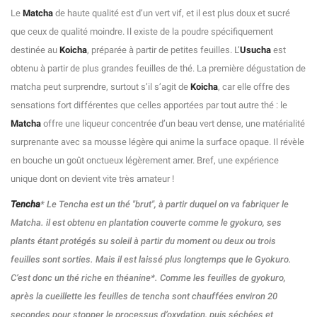
Le
Matcha
de haute qualité est d’un vert vif, et il est plus doux et sucré
que ceux de qualité moindre. Il existe de la poudre spécifiquement
destinée au
Koicha
, préparée à partir de petites feuilles. L’
Usucha
est
obtenu à partir de plus grandes feuilles de thé. La première dégustation de
matcha peut surprendre, surtout s’il s’agit de
Koicha
, car elle offre des
sensations fort différentes que celles apportées par tout autre thé : le
Matcha
offre une liqueur concentrée d’un beau vert dense, une matérialité
surprenante avec sa mousse légère qui anime la surface opaque. Il révèle
en bouche un goût onctueux légèrement amer. Bref, une expérience
unique dont on devient vite très amateur !
Tencha
* Le Tencha est un thé "brut", à partir duquel on va fabriquer le
Matcha. il est obtenu en plantation couverte comme le gyokuro, ses
plants étant protégés su soleil à partir du moment ou deux ou trois
feuilles sont sorties. Mais il est laissé plus longtemps que le Gyokuro.
C’est donc un thé riche en théanine*. Comme les feuilles de gyokuro,
après la cueillette les feuilles de tencha sont chauffées environ 20
secondes pour stopper le processus d’oxydation, puis séchées et