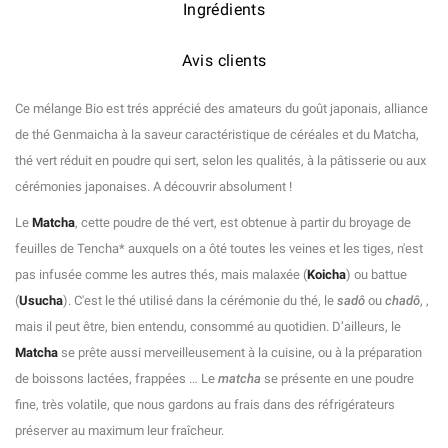
Ingrédients
Avis clients
Ce mélange Bio est trés apprécié des amateurs du goût japonais, alliance
de thé Genmaicha à la saveur caractéristique de céréales et du Matcha,
thé vert réduit en poudre qui sert, selon les qualités, à la pâtisserie ou aux
cérémonies japonaises. A découvrir absolument !
Le
Matcha
, cette poudre de thé vert, est obtenue à partir du broyage de
feuilles de Tencha* auxquels on a ôté toutes les veines et les tiges, n'est
pas infusée comme les autres thés, mais malaxée (
Koicha
) ou battue
(
Usucha
). C'est le thé utilisé dans la cérémonie du thé, le
sadô
ou
chadô
, ,
mais il peut être, bien entendu, consommé au quotidien. D’ailleurs, le
Matcha
se prête aussi merveilleusement à la cuisine, ou à la préparation
de boissons lactées, frappées … Le
matcha
se présente en une poudre
fine, très volatile, que nous gardons au frais dans des réfrigérateurs
préserver au maximum leur fraîcheur.