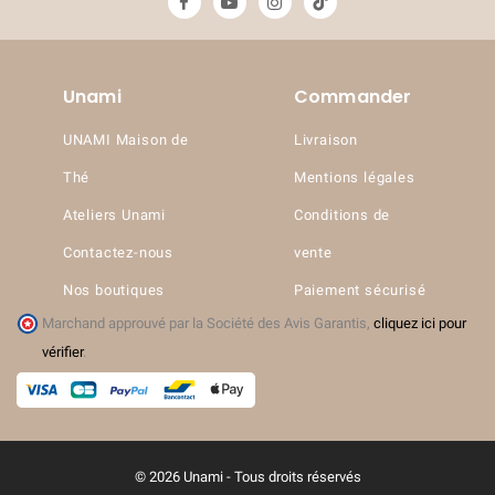
Unami
Commander
UNAMI Maison de
Livraison
Thé
Mentions légales
Ateliers Unami
Conditions de
Contactez-nous
vente
Nos boutiques
Paiement sécurisé
Marchand approuvé par la Société des Avis Garantis,
cliquez ici pour
vérifier
.
© 2026 Unami - Tous droits réservés