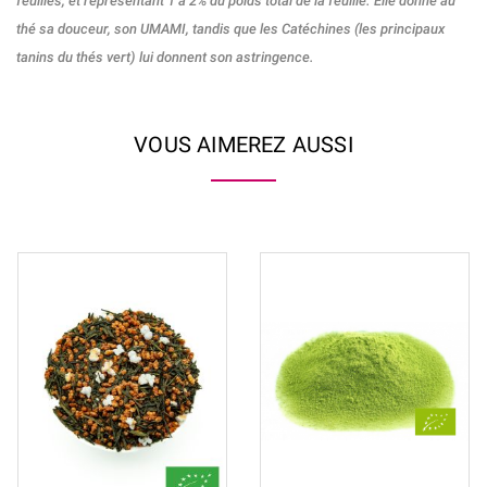
feuilles, et représentant 1 à 2% du poids total de la feuille. Elle donne au
thé sa douceur, son UMAMI, tandis que les Catéchines (les principaux
tanins du thés vert) lui donnent son astringence.
VOUS AIMEREZ AUSSI