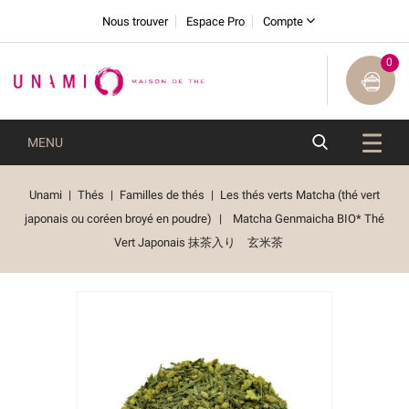
Nous trouver
Espace Pro
Compte
0
MENU
Unami
Thés
Familles de thés
Les thés verts Matcha (thé vert
japonais ou coréen broyé en poudre)
Matcha Genmaicha BIO* Thé
Vert Japonais 抹茶入り 玄米茶