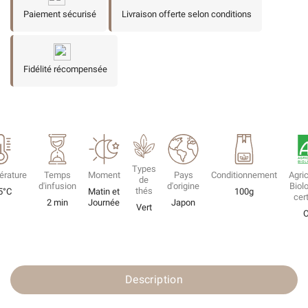
Paiement sécurisé
Livraison offerte selon conditions
Fidélité récompensée
Types
érature
Temps
Moment
Pays
Conditionnement
Agric
de
d'infusion
d'origine
Biol
thés
5°C
Matin et
100g
cert
2 min
Journée
Japon
Vert
O
Description