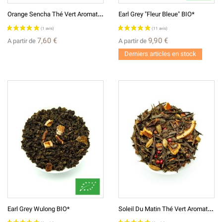
O
Range Sencha Thé Vert Aromatisé
Earl Grey "Fleur Bleue" BIO*
7,60 €
9,90 €
A partir de
A partir de
Derniers articles en stock
S
Oleil Du Matin Thé Vert Aromatisé
Earl Grey Wulong BIO*