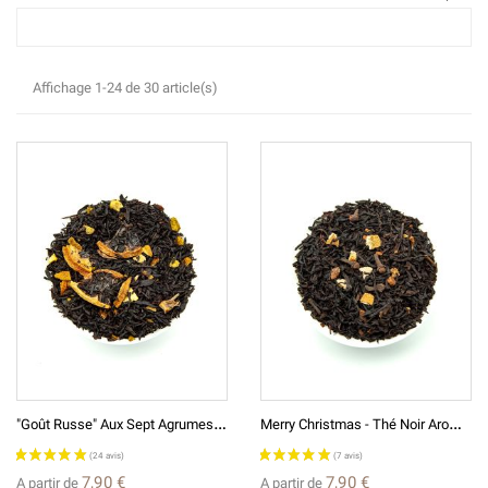
Affichage 1-24 de 30 article(s)
"
Goût Russe" Aux Sept Agrumes - Thé Noir
M
Erry Christmas - Thé Noir Aromatisé
7,90 €
7,90 €
A partir de
A partir de