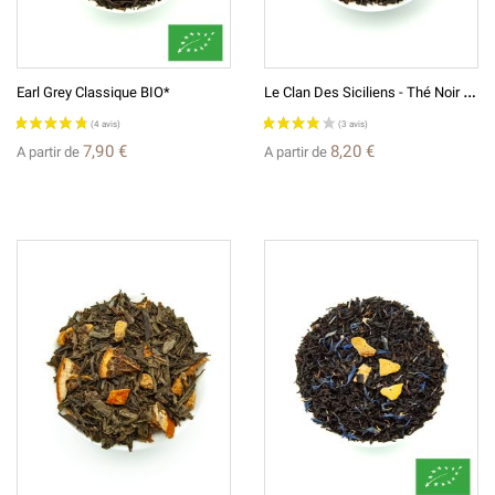
L
E Clan Des Siciliens - Thé Noir Aromatisé
Earl Grey Classique BIO*
7,90 €
8,20 €
A partir de
A partir de
(4 avis)