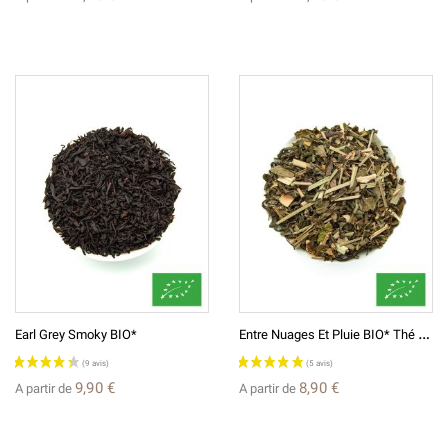
E
Ntre Nuages Et Pluie BIO* Thé Vert Aromatisé
Earl Grey Smoky BIO*
9,90 €
8,90 €
A partir de
A partir de