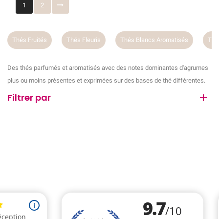
1
2
Thés Fruités
Thés Fleuris
Thés Blancs Aromatisés
Thé
Des thés parfumés et aromatisés avec des notes dominantes d'agrumes
plus ou moins présentes et exprimées sur des bases de thé différentes.
Filtrer par