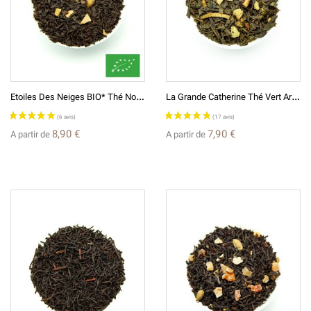
(4 avis)
E
Toiles Des Neiges BIO* Thé Noir Aromatisé
L
A Grande Catherine Thé Vert Aromatisé
8,90 €
7,90 €
A partir de
A partir de