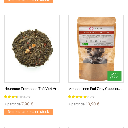
(6 avis)
H
Eureuse Promesse Thé Vert Aromatisé
M
Ousselines Earl Grey Classique BIO*
7,90 €
13,90 €
A partir de
A partir de
Derniers articles en stock