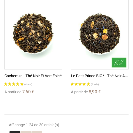
L
E Petit Prince BIO* - Thé Noir Aromatisé
Cachemire - Thé Noir Et Vert Épicé
7,60 €
8,90 €
A partir de
A partir de
(4 avis)
Affichage 1-24 de 30 article(s)