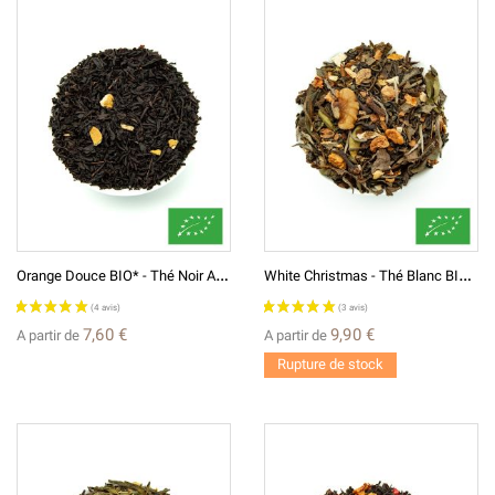
O
Range Douce BIO* - Thé Noir Aromatisé
W
Hite Christmas - Thé Blanc BIO* Aromatisé
(9 avis)
7,60 €
9,90 €
A partir de
A partir de
Rupture de stock