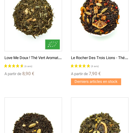
L
Ove Me Doux ! Thé Vert Aromatisé BIO*
L
E Rocher Des Trois Lions - Thé Noir Aromatisé
8,90 €
7,90 €
A partir de
A partir de
Derniers articles en stock