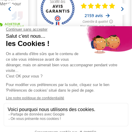
(1 avis)
PAIEMENT
LIVRAISON OFFERTE
2 ÉCHANTILLONS
SÉCURISÉ
SELON CONDITIONS
GRATUITS
SERVICE CLIENT
ÉTHIQUE
FIDÉLITÉ
03 28 52 43 70
& QUALITÉ
RÉCOMPENSÉE