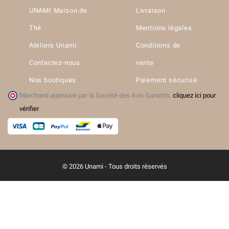
UNAMI Maison de
Livraison
Thé
Mentions légales
Ateliers Unami
Conditions de
Contactez-nous
vente
Nos boutiques
Paiement sécurisé
Marchand approuvé par la Société des Avis Garantis,
cliquez ici pour
vérifier
.
© 2026 Unami - Tous droits réservés