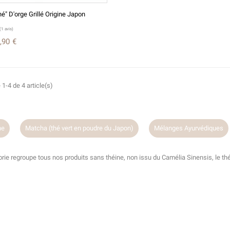
é" D'orge Grillé Origine Japon
,90 €
 1-4 de 4 article(s)
(7 avis)
ne
Matcha (thé vert en poudre du Japon)
Mélanges Ayurvédiques
rie regroupe tous nos produits sans théine, non issu du Camélia Sinensis, le thé