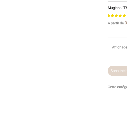
Mugicha "Th
9
A partir de
Affichage
e Biologique
Le petit-déjeuner
Soir
Bien-être
Sans théi
Cette catégo