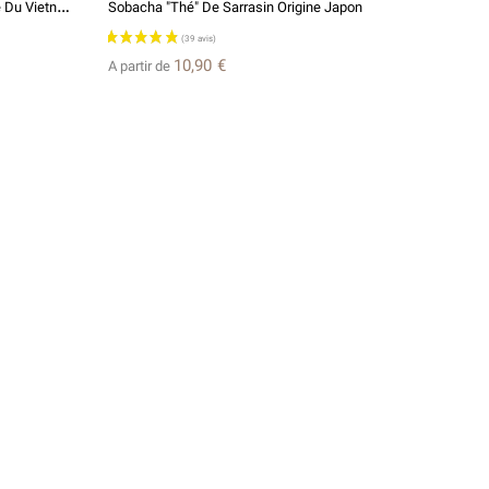
S
Oleil D'Indochine - Tisane Artisanale Du Vietnam BIO*
Sobacha "Thé" De Sarrasin Origine Japon
10,90 €
A partir de