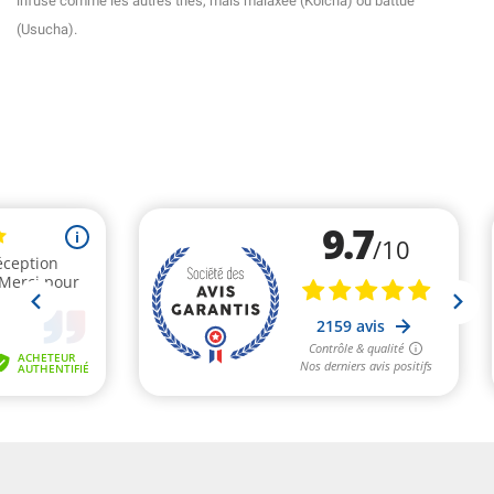
infusé comme les autres thés, mais malaxée (Koicha) ou battue
(Usucha).