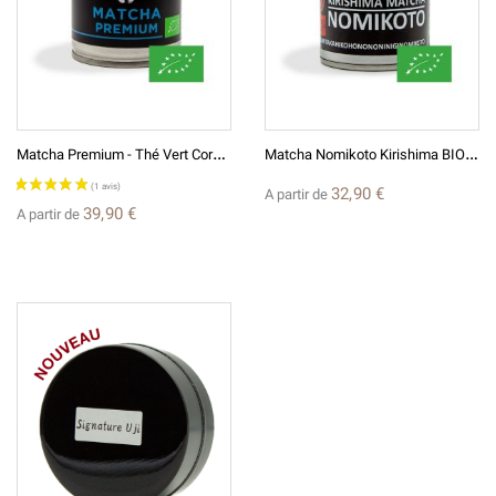
(8 avis)
M
Atcha Premium - Thé Vert Coréen Broyé En Poudre BIO
M
Atcha Nomikoto Kirishima BIO* Thé Vert Japonais Broyé En Poudre
32,90 €
A partir de
39,90 €
A partir de