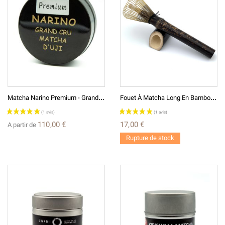
M
Atcha Narino Premium - Grand Cru Thé Vert Japonais Broyé En Poudre
F
Ouet À Matcha Long En Bambou - Une Sélection UNAMI
110,00 €
17,00 €
A partir de
Rupture de stock