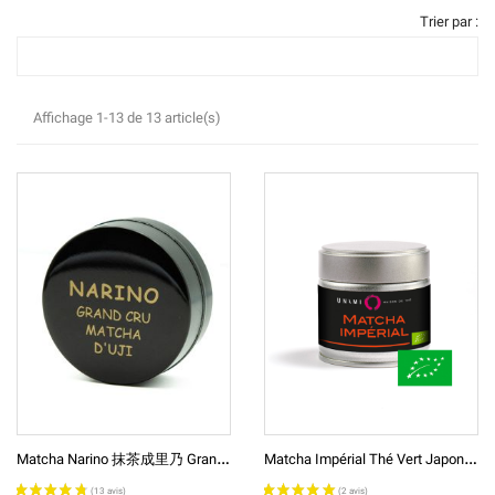
Trier par :
Affichage 1-13 de 13 article(s)
M
Atcha Narino 抹茶成里乃 Grand Cru Thé Vert Japonais Broyé En Poudre
M
Atcha Impérial Thé Vert Japonais Broyé En Poudre BIO* 抹茶（丈山の白）