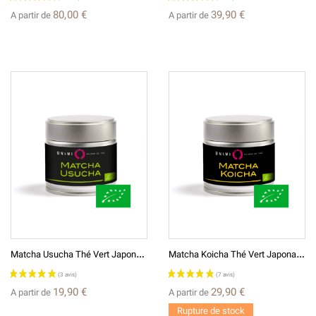
80,00 €
39,90 €
A partir de
A partir de
M
Atcha Usucha Thé Vert Japonais Broyé En Poudre BIO* 抹茶（丈山の白）
M
Atcha Koicha Thé Vert Japonais BIO* Broyé En Poudre 濃茶 抹茶
19,90 €
29,90 €
A partir de
A partir de
Rupture de stock