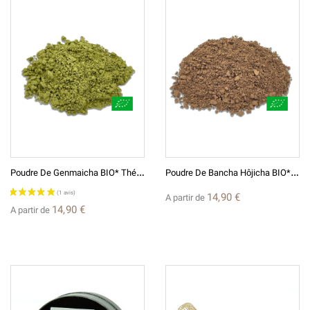
P
Oudre De Genmaicha BIO* Thé Vert Japonais Broyé En Poudre
P
Oudre De Bancha Hôjicha BIO* Thé Vert Japonais Et Broyé En Poudre
14,90 €
A partir de
14,90 €
A partir de
(3 avis)