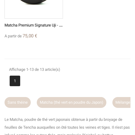
M
Atcha Premium Signature Uji - Thé Vert Japonais Broyé En Poudre
75,00 €
A partir de
Affichage 1-13 de 13 article(s)
(1 avis)
1
Sans théine
Matcha (thé vert en poudre du Japon)
Mélanges A
Le Matcha, poudre de thé vert japonais obtenue à partir du broyage de
feuilles de Tencha auxquelles on ôté toutes les veines et tiges. Il n'est pas