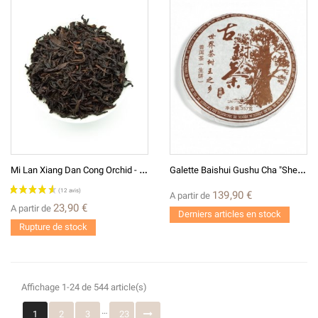
M
I Lan Xiang Dan Cong Orchid - Thé Wulong Bleu-Vert De Chine Eastern Leaves
G
Alette Baishui Gushu Cha "sheng" - Pu'Er Cru De Théiers Anciens 2015 De Baishui Au Yunnan
139,90 €
A partir de
23,90 €
A partir de
Derniers articles en stock
Rupture de stock
Affichage 1-24 de 544 article(s)
(3 avis)
…
1
2
3
23