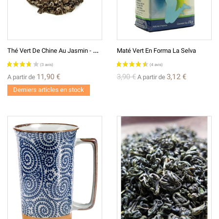
T
Hé Vert De Chine Au Jasmin - Bourgeons Des Neiges (flocons) Xueya Piaoxue - 2025
Maté Vert En Forma La Selva
11,90 €
3,90 €
3,12 €
A partir de
A partir de
Derniers articles en stock
(7 avis)