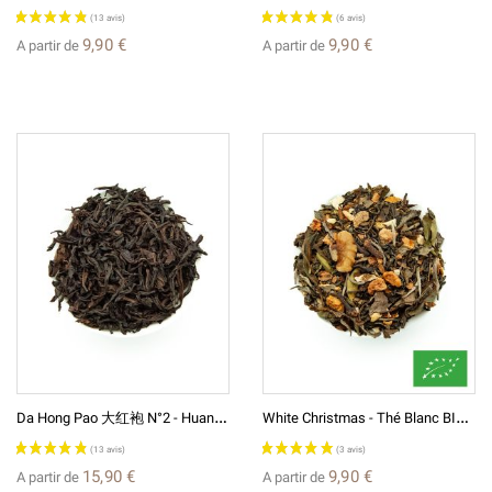
9,90 €
9,90 €
A partir de
A partir de
D
A Hong Pao ⼤红袍 N°2 - Huang Mei Gui ⻩玫瑰 Thé Des Rochers Wulong (Oolong) De Chine
W
Hite Christmas - Thé Blanc BIO* Aromatisé
15,90 €
9,90 €
A partir de
A partir de