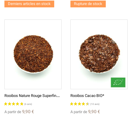
Derniers articles en stock
Rupture de stock
(13 avis)
R
Ooibos Nature Rouge Superfine Long Leaf
Rooibos Cacao BIO*
9,90 €
9,90 €
A partir de
A partir de