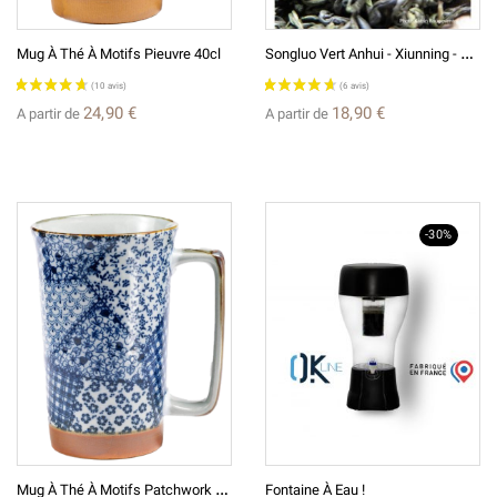
S
Ongluo Vert Anhui - Xiunning - Thé Vert De Chine
Mug À Thé À Motifs Pieuvre 40cl
24,90 €
18,90 €
A partir de
A partir de
-30%
M
Ug À Thé À Motifs Patchwork 40cl
Fontaine À Eau !