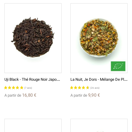
U
Ji Black - Thé Rouge Noir Japonais
L
A Nuit, Je Dors - Mélange De Plantes À Infusion BIO*
16,80 €
9,90 €
A partir de
A partir de
(13 avis)