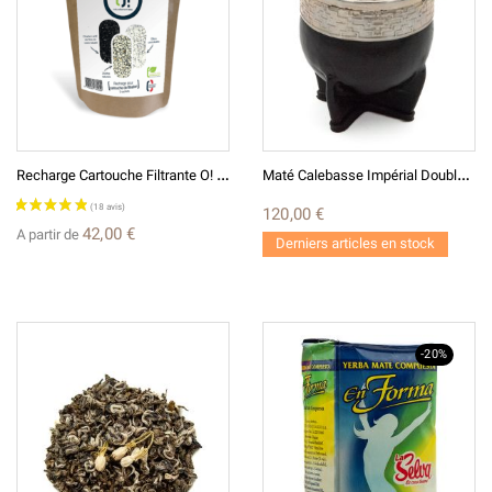
(6 avis)
R
Echarge Cartouche Filtrante O! Garantie Pour Fontaines EVA Et O!
M
Até Calebasse Impérial Doublé Cuir
120,00 €
42,00 €
A partir de
Derniers articles en stock
-20%