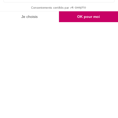
9.7
/10
2159 avis
(10 avis)
PAIEMENT
LIVRAISON OFFERTE
2 ÉCHANTILLONS
SÉCURISÉ
SELON CONDITIONS
GRATUITS
SERVICE CLIENT
ÉTHIQUE
FIDÉLITÉ
03 28 52 43 70
& QUALITÉ
RÉCOMPENSÉE