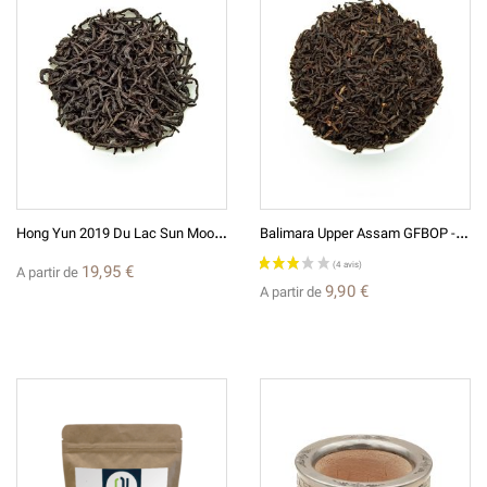
H
Ong Yun 2019 Du Lac Sun Moon Thé Rouge De Taiwan
B
Alimara Upper Assam GFBOP - Golden Tippy - Thé Noir D'Inde
19,95 €
A partir de
9,90 €
A partir de