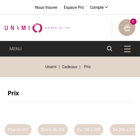
Nous trouver
Espace Pro
Compte
0
MENU
Unami
Cadeaux
Prix
Prix
Plus de 60€
Moins de 10€
De 10€ à 20€
De 20€ à 30€