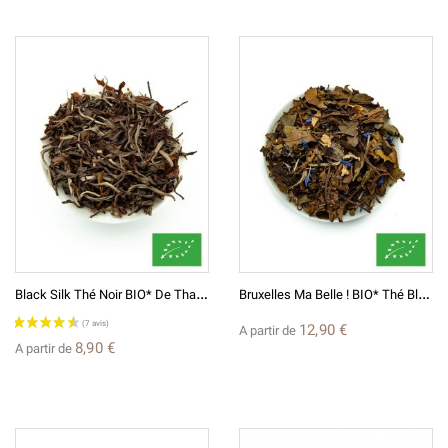
(18 avis)
B
Lack Silk Thé Noir BIO* De Thaïlande
B
Ruxelles Ma Belle ! BIO* Thé Blanc Aromatisé
12,90 €
A partir de
8,90 €
A partir de