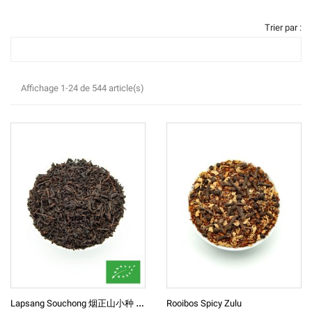
Trier par :
Affichage 1-24 de 544 article(s)
L
Apsang Souchong 烟正山小种 BIO Thé Noir Fumé De Chine
Rooibos Spicy Zulu