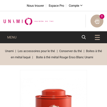
Nous trouver
Espace Pro
Compte
0
MENU
Unami
Les accessoires pour le thé
Conserver du thé
Boites à thé
en métal laqué
Boite à thé métal Rouge Enso Blanc Unami