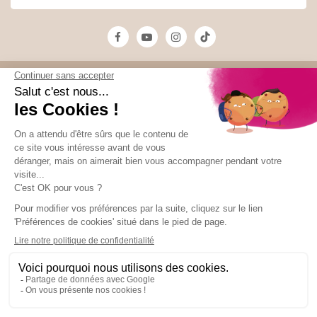
Unami
Commander
UNAMI Maison de
Livraison
Thé
Mentions légales
Ateliers Unami
Conditions de
Contactez-nous
vente
Nos boutiques
Paiement sécurisé
Marchand approuvé par la Société des Avis Garantis,
cliquez ici pour
vérifier
.