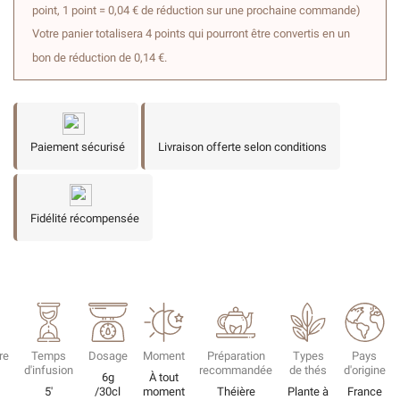
point, 1 point = 0,04 € de réduction sur une prochaine commande)
Votre panier totalisera 4 points qui pourront être convertis en un
bon de réduction de 0,14 €.
Paiement sécurisé
Livraison offerte selon conditions
Fidélité récompensée
re
Temps
Dosage
Moment
Préparation
Types
Pays
d'infusion
recommandée
de thés
d'origine
6g
À tout
5'
/30cl
moment
Théière
Plante à
France