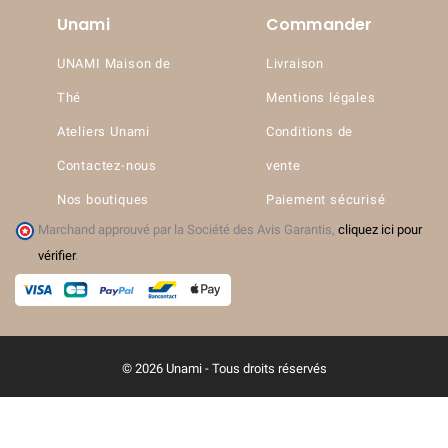
Unami
Commander
UNAMI Maison de
Livraison
Thé
Mentions légales
Ateliers Unami
Conditions de
Contactez-nous
vente
Nos boutiques
Paiement sécurisé
Marchand approuvé par la Société des Avis Garantis,
cliquez ici pour
vérifier
.
© 2026 Unami - Tous droits réservés