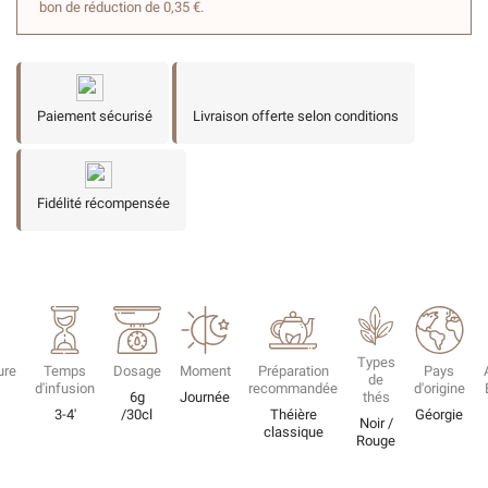
bon de réduction de 0,35 €.
Paiement sécurisé
Livraison offerte selon conditions
Fidélité récompensée
Types
ure
Temps
Dosage
Moment
Préparation
Pays
de
d'infusion
recommandée
d'origine
6g
Journée
thés
3-4'
/30cl
Théière
Géorgie
Noir /
classique
Rouge