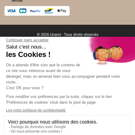
vérifier
.
(7 avis)
© 2026 Unami - Tous droits réservés