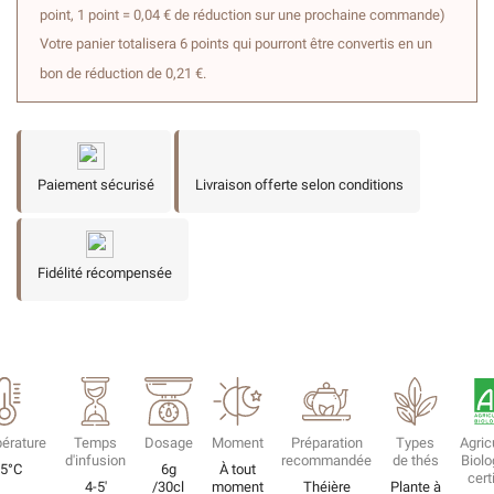
point, 1 point = 0,04 € de réduction sur une prochaine commande)
Votre panier totalisera 6 points qui pourront être convertis en un
bon de réduction de 0,21 €.
Paiement sécurisé
Livraison offerte selon conditions
Fidélité récompensée
érature
Temps
Dosage
Moment
Préparation
Types
Agric
d'infusion
recommandée
de thés
Biolo
5°C
6g
À tout
cert
4-5'
/30cl
moment
Théière
Plante à