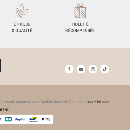
ÉTHIQUE
FIDÉLITÉ
& QUALITÉ
RÉCOMPENSÉE
archand approuvé par la Société des Avis Garantis,
cliquez ici pour
érifier
.