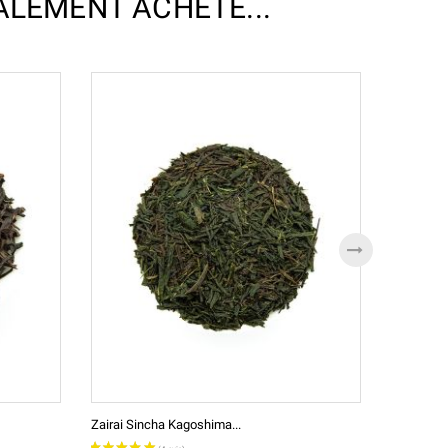
ALEMENT ACHETÉ...
Zairai Sincha Kagoshima...
Yuzu Senc