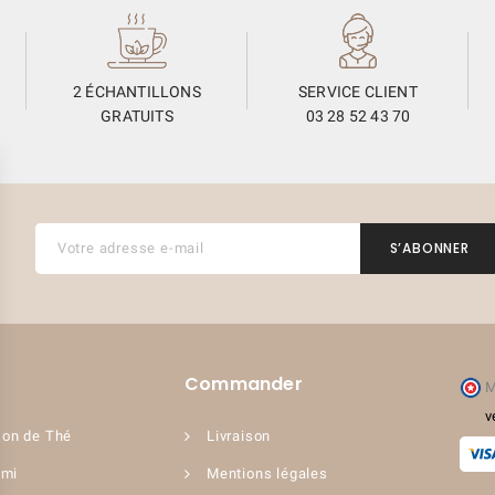
2 ÉCHANTILLONS
SERVICE CLIENT
GRATUITS
03 28 52 43 70
Commander
M
v
on de Thé
Livraison
ami
Mentions légales