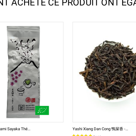
ONT ACHETÉ CE PRODUIT ONT ÉG
ami Sayaka Thé...
Yashi Xiang Dan Cong 鴨屎香 -...