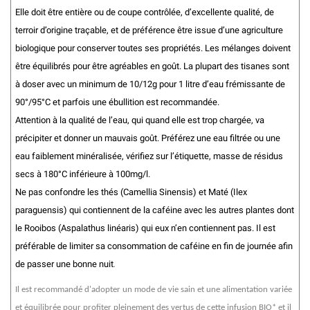
Elle doit être entière ou de coupe contrôlée, d’excellente qualité, de
terroir d’origine traçable, et de préférence être issue d’une agriculture
biologique pour conserver toutes ses propriétés. Les mélanges doivent
être équilibrés pour être agréables en goût. La plupart des tisanes sont
à doser avec un minimum de 10/12g pour 1 litre d’eau frémissante de
90°/95°C et parfois une ébullition est recommandée.
Attention à la qualité de l’eau, qui quand elle est trop chargée, va
précipiter et donner un mauvais goût. Préférez une eau filtrée ou une
eau faiblement minéralisée, vérifiez sur l’étiquette, masse de résidus
secs à 180°C inférieure à 100mg/l.
Ne pas confondre les thés (Camellia Sinensis) et Maté (Ilex
paraguensis) qui contiennent de la caféine avec les autres plantes dont
le Rooibos (Aspalathus linéaris) qui eux n’en contiennent pas. Il est
préférable de limiter sa consommation de caféine en fin de journée afin
de passer une bonne nuit
.
Il est recommandé d'adopter un mode de vie sain et une alimentation variée
et équilibrée pour profiter pleinement des vertus de cette infusion BIO* et il