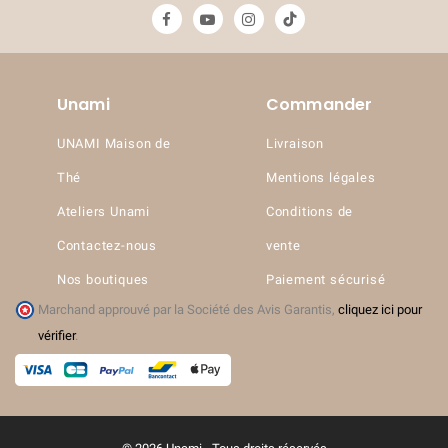
Unami
Commander
UNAMI Maison de
Livraison
Thé
Mentions légales
Ateliers Unami
Conditions de
Contactez-nous
vente
Nos boutiques
Paiement sécurisé
Marchand approuvé par la Société des Avis Garantis,
cliquez ici pour
vérifier
.