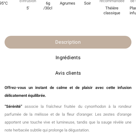
d'infusion
recommandée
de 
95°C
6g
Agrumes
Soir
5'
/30cl
Théière
Pla
classique
inf
Description
Ingrédients
Avis clients
Offrez-vous un instant de calme et de plaisir avec cette infusion
délicatement équilibrée.
“Sérénité”
associe la fraîcheur fruitée du cynorrhodon à la rondeur
parfumée de la mélisse et de la fleur d’oranger. Les zestes d’orange
apportent une touche vive et lumineuse, tandis que la sauge révèle une
note herbacée subtile qui prolonge la dégustation.