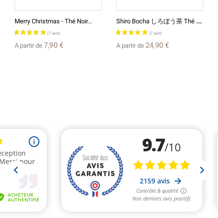
S
Hiro Bocha しろぼう茶 Thé De...
Merry Christmas - Thé Noir...
7,90 €
24,90 €
A partir de
A partir de