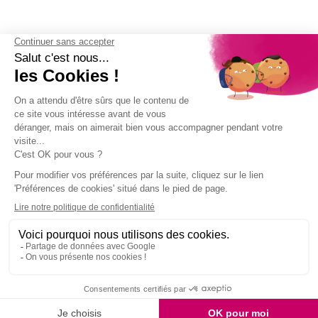
(7 avis)
9.7
/10
2159 avis