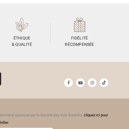
ÉTHIQUE
FIDÉLITÉ
& QUALITÉ
RÉCOMPENSÉE
archand approuvé par la Société des Avis Garantis,
cliquez ici pour
érifier
.
(11 avis)