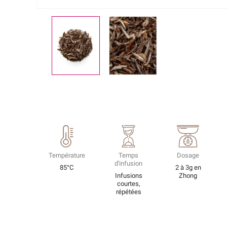
Température
Temps
Dosage
d'infusion
85°C
2 à 3g en
Infusions
Zhong
courtes,
répétées