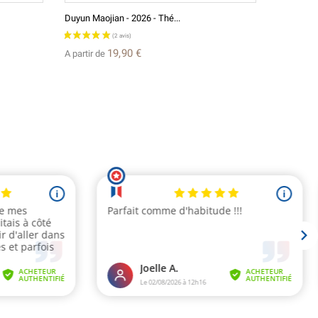
Duyun Maojian - 2026 - Thé...
Thé Vert (
19,90 €
A partir de
A partir d