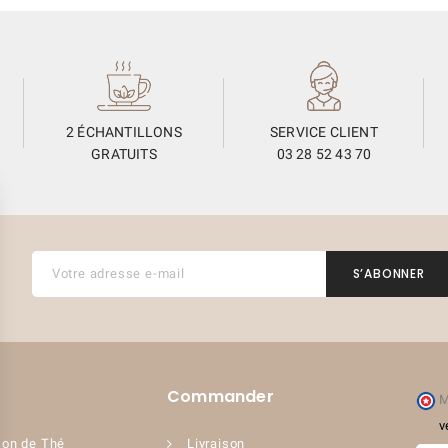
2 ÉCHANTILLONS
SERVICE CLIENT
GRATUITS
03 28 52 43 70
Commander
M
v
(2 avis)
on de Thé
Livraison