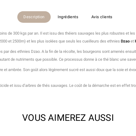
Description
Ingrédients
Avis clients
oins de 300 kgs par an. Il est issu des théiers sauvages les plus robustes et le
000 et 2500m) et les plus isolées que seuls les cueilleurs des ethnies
Dzao
et
 par des ethnies Dzao. A la fin de la récolte, les bourgeons sont amenés ensui
autant de nutriments que possible. Ce processus donne à ce thé blanc une save
re et ambrée. Son goût alors légèrement sucré est aussi doux que la soie et évo
cide et issu d’arbres de thés sauvages. Le coût de la démarche est en effet trop él
VOUS AIMEREZ AUSSI